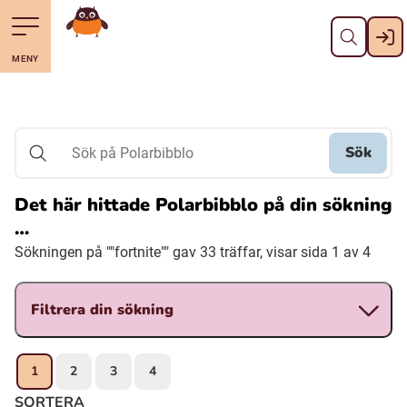
Stäng
Till navigering av sidans innehåll
Hoppa till sidans huvudinnehåll
Gå till startsidan
MENY
Svenska
Suomi (Finska)
Sök
Sök på Polarbibblo
Meänkieli
Det här hittade Polarbibblo på din sökning
…
Julevsámegiella (Lulesamiska)
Sökningen på ""fortnite"" gav 33 träffar, visar sida 1 av 4
Åarjelsaemiengïele (Sydsamiska)
Filtrera din sökning
Davvisámegiella (Nordsamiska)
1
2
3
4
Bidumsámegiella (Pitesamiska)
SORTERA