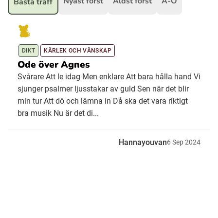
Nyast först
Äldst först
A-Ö
Bästa träff
Ubmejesámiengiälla (Umesamiska)
DIKT
KÄRLEK OCH VÄNSKAP
Kaale (Romska)
Ode över Agnes
Svårare Att le idag Men enklare Att bara hålla hand Vi
Arli (Romska)
sjunger psalmer ljusstakar av guld Sen när det blir
min tur Att dö och lämna in Då ska det vara riktigt
bra musik Nu är det di...
Resanderomani (Romska)
Hannayouvan
6
Sep
2024
Kelderash (Romska)
Lovari (Romska)