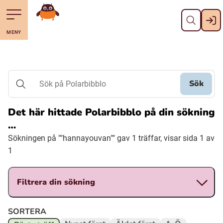
Stäng
Till navigering av sidans innehåll
Hoppa till sidans huvudinnehåll
Gå till startsidan
MENY
Svenska
Suomi (Finska)
Sök
Sök på Polarbibblo
Meänkieli
Det här hittade Polarbibblo på din sökning
…
Julevsámegiella (Lulesamiska)
Sökningen på ""hannayouvan"" gav 1 träffar, visar sida 1 av
1
Åarjelsaemiengïele (Sydsamiska)
Filtrera din sökning
Davvisámegiella (Nordsamiska)
SORTERA
Bidumsámegiella (Pitesamiska)