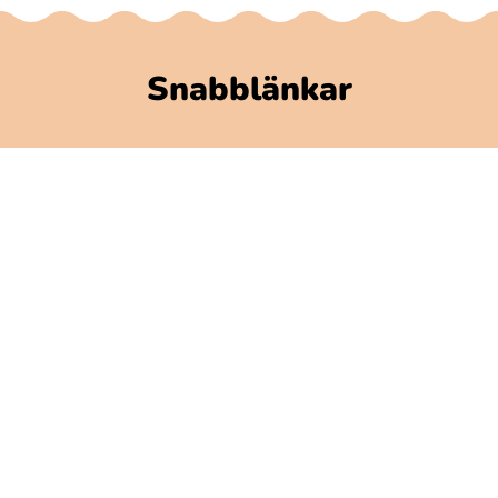
Snabblänkar
Polarbibblomaterial
Användare och regler
GDPR
Tillgänglighet på Polarbibblo
Kontakt
Kontakta oss