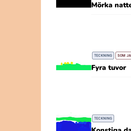
Mörka natt
TECKNING
SOM JA
Fyra tuvor
TECKNING
Konstiga d