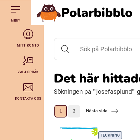
Polarbibblo
Till navigering av sidans innehåll
Hoppa till sidans huvudinnehåll
Gå till startsidan
MENY
Svenska
Julevsámegiella (Lulesamiska)
MITT KONTO
Sök på Polarbibblo
Bidumsámegiella (Pitesamiska)
VÄLJ SPRÅK
Det här hitta
Arli (Romska)
Sökningen på ""josefasplund"" ga
KONTAKTA OSS
Lovari (Romska)
Nästa sida
1
2
TECKNING