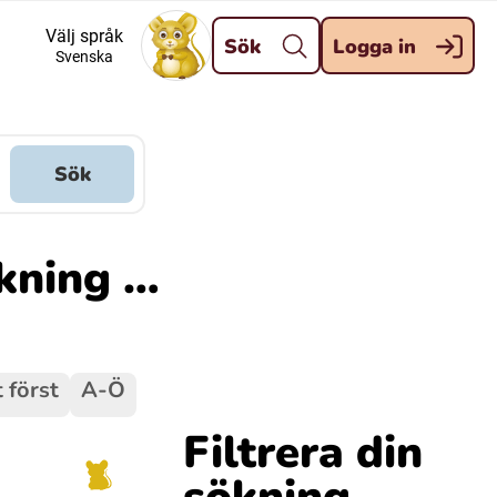
Stäng
Välj språk
Sök
Logga in
Svenska
Meänkieli
Davvisámegiella (Nordsamiska)
Sök
Kaale (Romska)
ökning …
Kelderash (Romska)
 först
A-Ö
Filtrera din
sökning