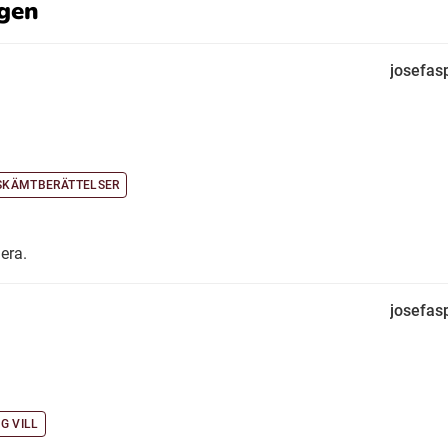
gen
josefas
 SKÄMTBERÄTTELSER
era.
josefas
G VILL