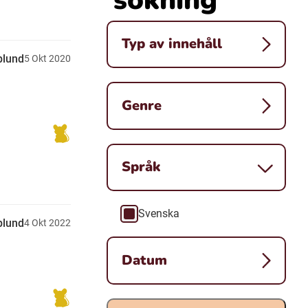
Typ av innehåll
plund
5
Okt
2020
Genre
Språk
Svenska
Språk
plund
4
Okt
2022
Datum