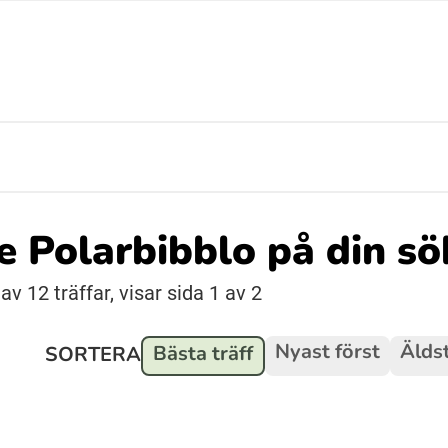
Suomi (Finska)
Åarjelsaemiengïele (Sydsamiska)
Ubmejesámiengiälla (Umesamiska)
de Polarbibblo på din s
Resanderomani (Romska)
v 12 träffar, visar sida 1 av 2
Nyast först
Äldst
Bästa träff
SORTERA