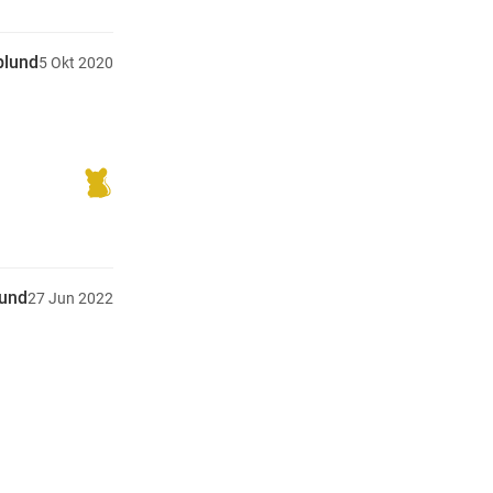
plund
5
Okt
2020
lund
27
Jun
2022