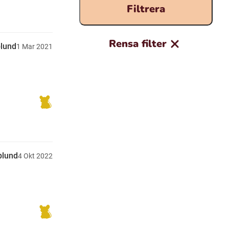
Filtrera
Rensa filter
plund
1
Mar
2021
plund
4
Okt
2022