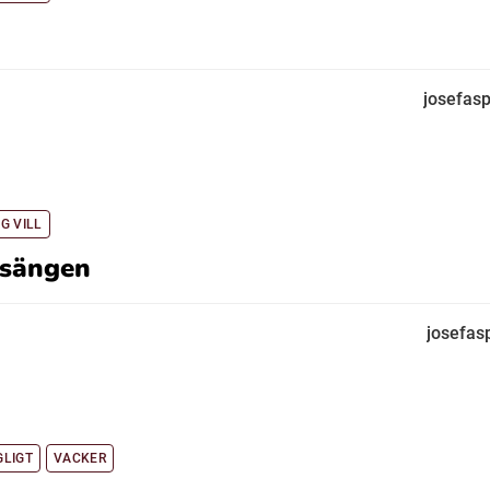
josefas
G VILL
 sängen
josefas
LIGT
VACKER