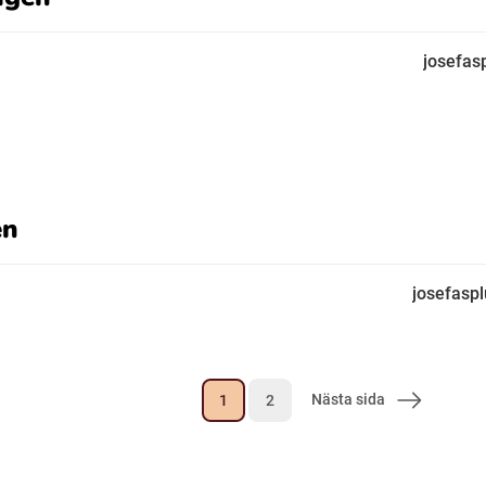
josefas
en
josefasp
Nästa sida
1
2