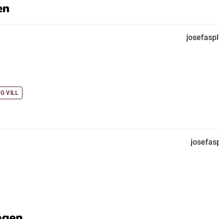
en
josefasp
G VILL
josefas
agen