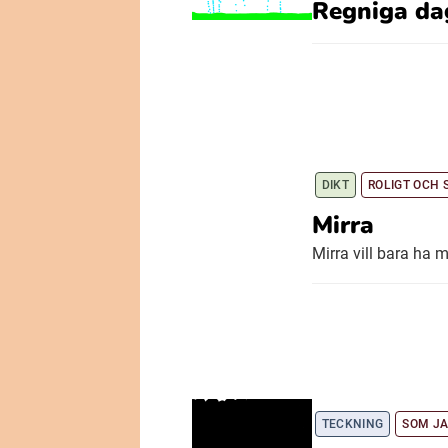
Regniga da
DIKT
ROLIGT OCH
Mirra
Mirra vill bara ha m
TECKNING
SOM JA