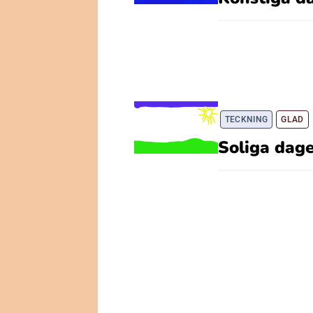
TECKNING
GLAD
Soliga dag