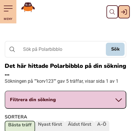
Stäng
Till navigering av sidans innehåll
Hoppa till sidans huvudinnehåll
Gå till startsidan
MENY
Svenska
Suomi (Finska)
Sök
Sök på Polarbibblo
Meänkieli
Det här hittade Polarbibblo på din sökning
…
Julevsámegiella (Lulesamiska)
Sökningen på ""korv123"" gav 5 träffar, visar sida 1 av 1
Åarjelsaemiengïele (Sydsamiska)
Filtrera din sökning
Davvisámegiella (Nordsamiska)
SORTERA
Nyast först
Äldst först
A-Ö
Bästa träff
Bidumsámegiella (Pitesamiska)