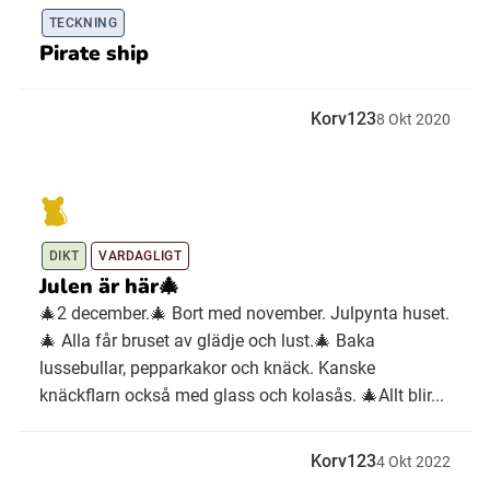
TECKNING
Pirate ship
Korv123
8
Okt
2020
DIKT
VARDAGLIGT
Julen är här🎄
🎄2 december.🎄 Bort med november. Julpynta huset.
🎄 Alla får bruset av glädje och lust.🎄 Baka
lussebullar, pepparkakor och knäck. Kanske
knäckflarn också med glass och kolasås. 🎄Allt blir...
Korv123
4
Okt
2022