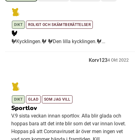
Ubmejesámiengiälla (Umesamiska)
DIKT
ROLIGT OCH SKÄMTBERÄTTELSER
🐓
Kaale (Romska)
🐓Kycklingen.🐓 🐓Den lilla kycklingen.🐓...
Arli (Romska)
Korv123
4
Okt
2022
Resanderomani (Romska)
Kelderash (Romska)
DIKT
GLAD
SOM JAG VILL
Sportlov
Lovari (Romska)
V.9 sista veckan innan sportlov. Alla blir glada och
hoppas bara att det inte blir som det var innan lovet.
Hoppas på att Coronaviruset är över men ingen vet
vad som kommer hända i framtiden. Kill...