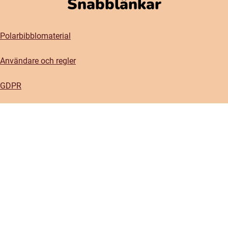
Snabblänkar
Polarbibblomaterial
Användare och regler
GDPR
Tillgänglighet på Polarbibblo
Kontakt
Kontakta oss
Om oss
Press