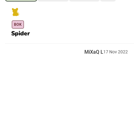
Ubmejesámiengiälla (Umesamiska)
BOK
Spider
Kaale (Romska)
MiXaQ L
17
Nov
2022
Arli (Romska)
Resanderomani (Romska)
Kelderash (Romska)
Lovari (Romska)