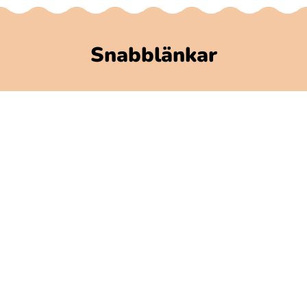
Snabblänkar
Polarbibblomaterial
Användare och regler
GDPR
Tillgänglighet på Polarbibblo
Kontakt
Kontakta oss