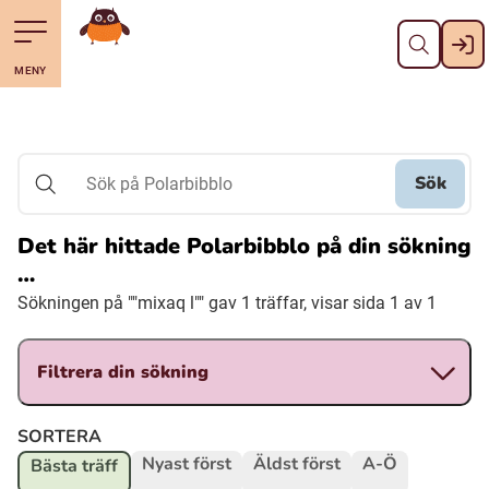
Stäng
Till navigering av sidans innehåll
Hoppa till sidans huvudinnehåll
Gå till startsidan
MENY
Svenska
Suomi (Finska)
Sök
Sök på Polarbibblo
Meänkieli
Det här hittade Polarbibblo på din sökning
…
Julevsámegiella (Lulesamiska)
Sökningen på ""mixaq l"" gav 1 träffar, visar sida 1 av 1
Åarjelsaemiengïele (Sydsamiska)
Filtrera din sökning
Davvisámegiella (Nordsamiska)
SORTERA
Nyast först
Äldst först
A-Ö
Bästa träff
Bidumsámegiella (Pitesamiska)