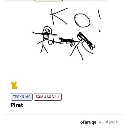
Ubmejesámiengiälla (Umesamiska)
Kaale (Romska)
Arli (Romska)
Resanderomani (Romska)
Kelderash (Romska)
TECKNING
SOM JAG VILL
Lovari (Romska)
Pirat
ofaruqe1
4
Jul
2025