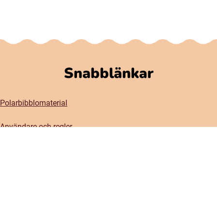
Snabblänkar
Polarbibblomaterial
Användare och regler
GDPR
Tillgänglighet på Polarbibblo
Kontakt