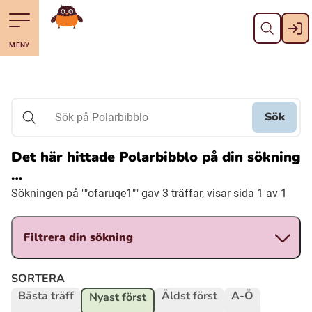
Stäng
Till navigering av sidans innehåll
Hoppa till sidans huvudinnehåll
Gå till startsidan
MENY
Svenska
Suomi (Finska)
Sök
Sök på Polarbibblo
Meänkieli
Det här hittade Polarbibblo på din sökning
…
Julevsámegiella (Lulesamiska)
Sökningen på ""ofaruqe1"" gav 3 träffar, visar sida 1 av 1
Åarjelsaemiengïele (Sydsamiska)
Filtrera din sökning
Davvisámegiella (Nordsamiska)
SORTERA
Bästa träff
Äldst först
A-Ö
Nyast först
Bidumsámegiella (Pitesamiska)