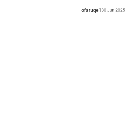
ofaruqe1
30
Jun
2025