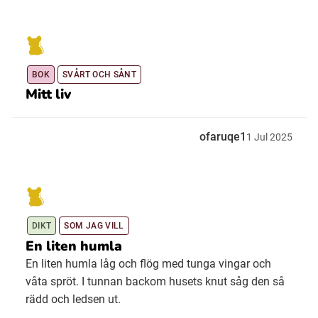
BOK
SVÅRT OCH SÅNT
Mitt liv
ofaruqe1
1
Jul
2025
DIKT
SOM JAG VILL
En liten humla
En liten humla låg och flög med tunga vingar och
våta spröt. I tunnan backom husets knut såg den så
rädd och ledsen ut.