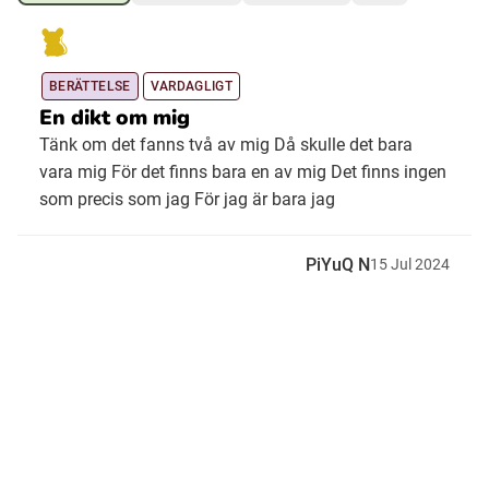
Ubmejesámiengiälla (Umesamiska)
BERÄTTELSE
VARDAGLIGT
En dikt om mig
Kaale (Romska)
Tänk om det fanns två av mig Då skulle det bara
vara mig För det finns bara en av mig Det finns ingen
Arli (Romska)
som precis som jag För jag är bara jag
Resanderomani (Romska)
PiYuQ N
15
Jul
2024
Kelderash (Romska)
Lovari (Romska)