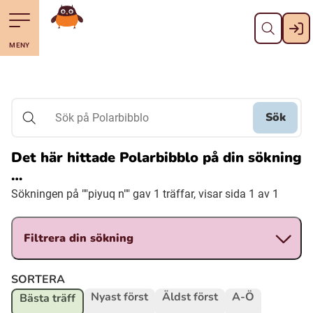
Stäng
Till navigering av sidans innehåll
Hoppa till sidans huvudinnehåll
Gå till startsidan
MENY
Svenska
Suomi (Finska)
Sök
Sök på Polarbibblo
Meänkieli
Det här hittade Polarbibblo på din sökning
…
Julevsámegiella (Lulesamiska)
Sökningen på ""piyuq n"" gav 1 träffar, visar sida 1 av 1
Åarjelsaemiengïele (Sydsamiska)
Filtrera din sökning
Davvisámegiella (Nordsamiska)
SORTERA
Nyast först
Äldst först
A-Ö
Bästa träff
Bidumsámegiella (Pitesamiska)