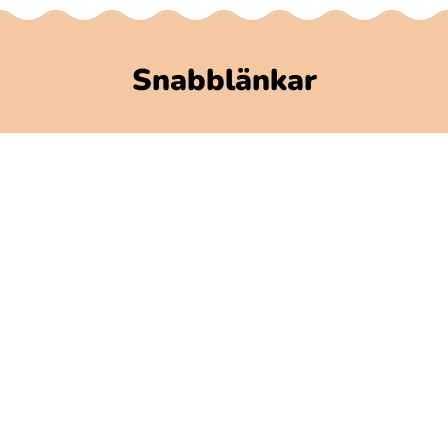
Snabblänkar
Polarbibblomaterial
Användare och regler
GDPR
Tillgänglighet på Polarbibblo
Kontakt
Kontakta oss