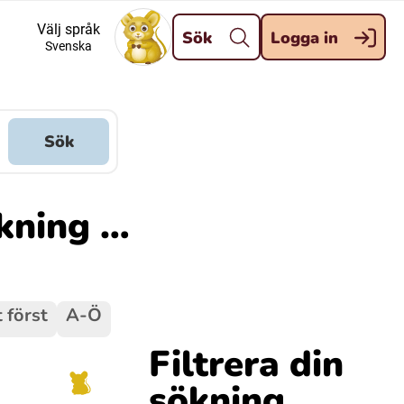
Stäng
Välj språk
Sök
Logga in
Svenska
Meänkieli
Davvisámegiella (Nordsamiska)
Sök
Kaale (Romska)
ökning …
Kelderash (Romska)
 först
A-Ö
Filtrera din
sökning