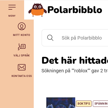
Polarbibblo
Till navigering av sidans innehåll
Hoppa till sidans huvudinnehåll
Gå till startsidan
MENY
Svenska
Julevsámegiella (Lulesamiska)
MITT KONTO
Sök på Polarbibblo
Bidumsámegiella (Pitesamiska)
VÄLJ SPRÅK
Det här hitta
Arli (Romska)
Sökningen på ""roblox"" gav 2 trä
KONTAKTA OSS
Lovari (Romska)
BOKTIPS
SPÄNNIN