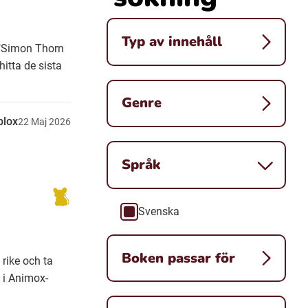
Typ av innehåll
 "Simon Thorn
itta de sista
Genre
blox
22
Maj
2026
Språk
Svenska
Språk
Boken passar för
 rike och ta
 i Animox-