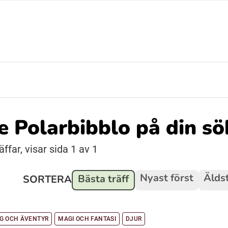
Suomi (Finska)
Åarjelsaemiengïele (Sydsamiska)
Ubmejesámiengiälla (Umesamiska)
de Polarbibblo på din s
Resanderomani (Romska)
ffar, visar sida 1 av 1
Nyast först
Äldst
Bästa träff
SORTERA
G OCH ÄVENTYR
MAGI OCH FANTASI
DJUR