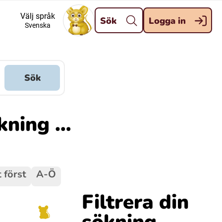
Stäng
Välj språk
Sök
Logga in
Svenska
Meänkieli
Davvisámegiella (Nordsamiska)
Sök
Kaale (Romska)
ökning …
Kelderash (Romska)
 först
A-Ö
Filtrera din
sökning