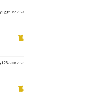
gy123
2
Dec
2024
y123
7
Jun
2023