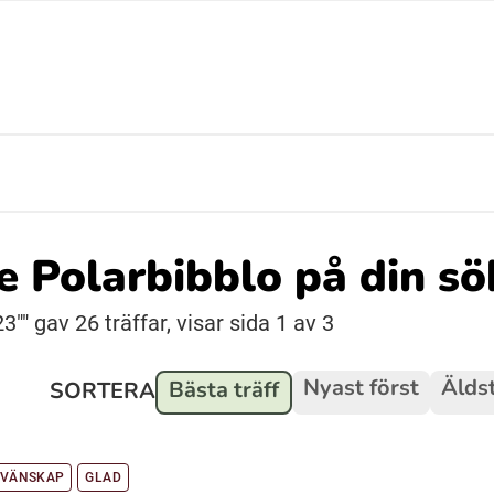
Suomi (Finska)
Åarjelsaemiengïele (Sydsamiska)
Ubmejesámiengiälla (Umesamiska)
de Polarbibblo på din s
Resanderomani (Romska)
"" gav 26 träffar, visar sida 1 av 3
Nyast först
Äldst
Bästa träff
SORTERA
 VÄNSKAP
GLAD