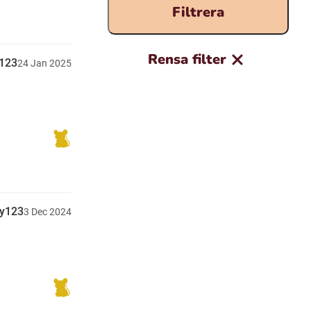
Filtrera
Rensa filter
y123
24
Jan
2025
gy123
3
Dec
2024