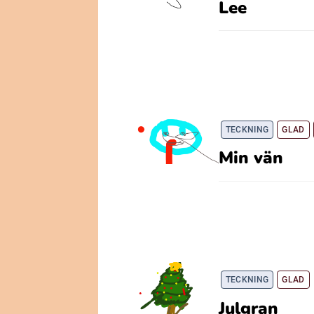
Lee
TECKNING
GLAD
Min vän
TECKNING
GLAD
Julgran