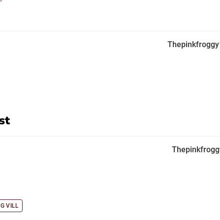
Thepinkfrogg
st
Thepinkfrog
G VILL