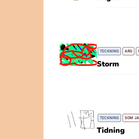
TECKNING
ARG
Storm
TECKNING
SOM JA
Tidning