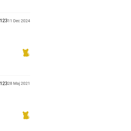
y123
11
Dec
2024
y123
28
Maj
2021