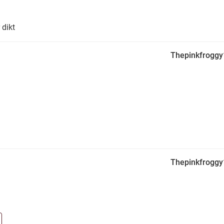
 dikt
Thepinkfrogg
Thepinkfrogg