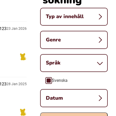
Typ av innehåll
y123
23
Jan
2026
Genre
Språk
Svenska
Språk
y123
28
Jan
2025
Datum