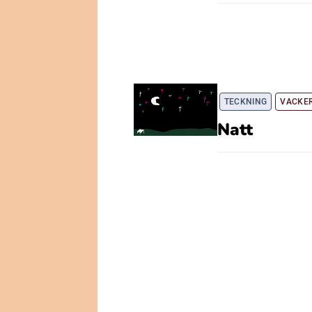
TECKNING
VACKE
Natt