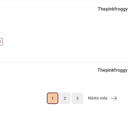
Thepinkfrogg
R
Thepinkfrogg
Nästa sida
1
2
3