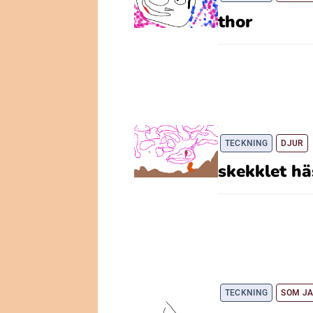
thor
TECKNING
DJUR
skekklet hä
TECKNING
SOM JA