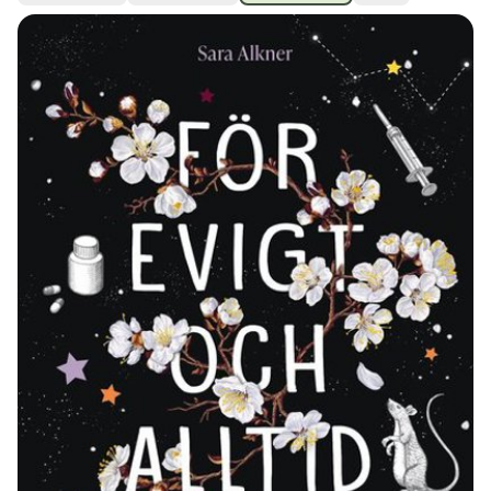
Ubmejesámiengiälla (Umesamiska)
Kaale (Romska)
Arli (Romska)
Resanderomani (Romska)
Kelderash (Romska)
Lovari (Romska)