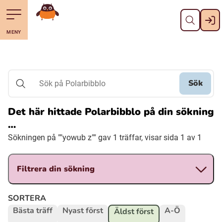
Stäng
Till navigering av sidans innehåll
Hoppa till sidans huvudinnehåll
Gå till startsidan
MENY
Svenska
Suomi (Finska)
Sök
Sök på Polarbibblo
Meänkieli
Det här hittade Polarbibblo på din sökning
…
Julevsámegiella (Lulesamiska)
Sökningen på ""yowub z"" gav 1 träffar, visar sida 1 av 1
Åarjelsaemiengïele (Sydsamiska)
Filtrera din sökning
Davvisámegiella (Nordsamiska)
SORTERA
Bästa träff
Nyast först
A-Ö
Äldst först
Bidumsámegiella (Pitesamiska)