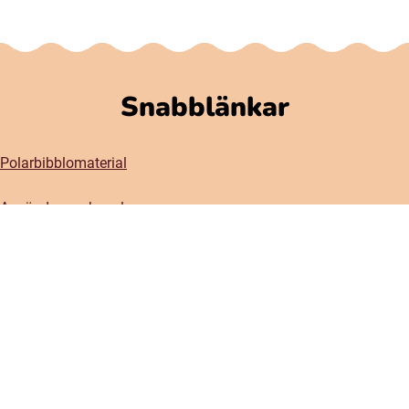
Snabblänkar
Polarbibblomaterial
Användare och regler
GDPR
Tillgänglighet på Polarbibblo
Kontakt