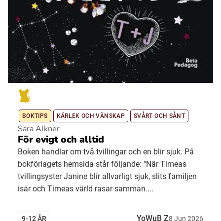
BOKTIPS
KÄRLEK OCH VÄNSKAP
SVÅRT OCH SÅNT
Sara Alkner
För evigt och alltid
Boken handlar om två tvillingar och en blir sjuk. På
bokförlagets hemsida står följande: "När Timeas
tvillingsyster Janine blir allvarligt sjuk, slits familjen
isär och Timeas värld rasar samman....
YoWuB Z
9-12 ÅR
8
Jun
2026