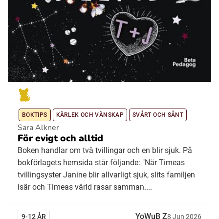
BOKTIPS
KÄRLEK OCH VÄNSKAP
SVÅRT OCH SÅNT
Sara Alkner
För evigt och alltid
Boken handlar om två tvillingar och en blir sjuk. På
bokförlagets hemsida står följande: "När Timeas
tvillingsyster Janine blir allvarligt sjuk, slits familjen
isär och Timeas värld rasar samman....
YoWuB Z
9-12 ÅR
8
Jun
2026