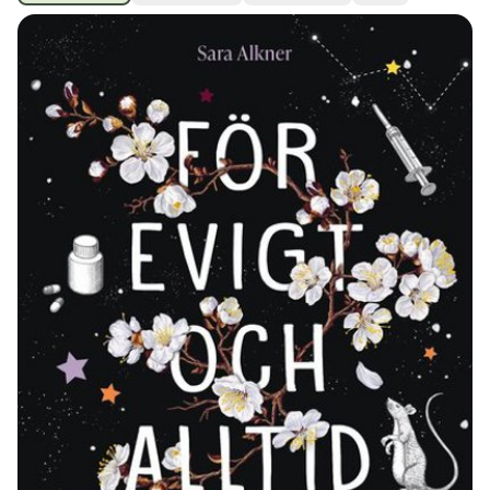
Ubmejesámiengiälla (Umesamiska)
Kaale (Romska)
Arli (Romska)
Resanderomani (Romska)
Kelderash (Romska)
Lovari (Romska)