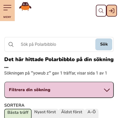
Stäng
Till navigering av sidans innehåll
Hoppa till sidans huvudinnehåll
Gå till startsidan
MENY
Svenska
Suomi (Finska)
Sök
Sök på Polarbibblo
Meänkieli
Det här hittade Polarbibblo på din sökning
…
Julevsámegiella (Lulesamiska)
Sökningen på ""yowub z"" gav 1 träffar, visar sida 1 av 1
Åarjelsaemiengïele (Sydsamiska)
Filtrera din sökning
Davvisámegiella (Nordsamiska)
SORTERA
Nyast först
Äldst först
A-Ö
Bästa träff
Bidumsámegiella (Pitesamiska)