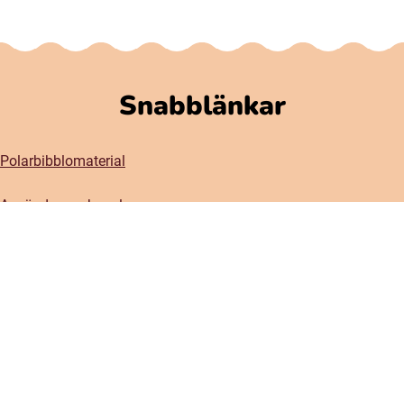
Snabblänkar
Polarbibblomaterial
Användare och regler
GDPR
Tillgänglighet på Polarbibblo
Kontakt