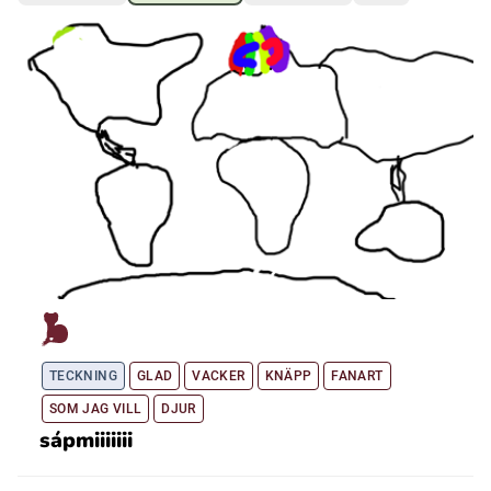
Ubmejesámiengiälla (Umesamiska)
Kaale (Romska)
Arli (Romska)
Resanderomani (Romska)
Kelderash (Romska)
TECKNING
GLAD
VACKER
KNÄPP
FANART
Lovari (Romska)
SOM JAG VILL
DJUR
sápmiiiiiii