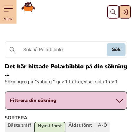
Stäng
Till navigering av sidans innehåll
Hoppa till sidans huvudinnehåll
Gå till startsidan
MENY
Svenska
Suomi (Finska)
Sök
Sök på Polarbibblo
Meänkieli
Det här hittade Polarbibblo på din sökning
…
Julevsámegiella (Lulesamiska)
Sökningen på ""yuhub j"" gav 1 träffar, visar sida 1 av 1
Åarjelsaemiengïele (Sydsamiska)
Filtrera din sökning
Davvisámegiella (Nordsamiska)
SORTERA
Bästa träff
Äldst först
A-Ö
Nyast först
Bidumsámegiella (Pitesamiska)