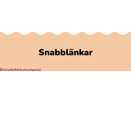
Snabblänkar
Polarbibblomaterial
Användare och regler
GDPR
Tillgänglighet på Polarbibblo