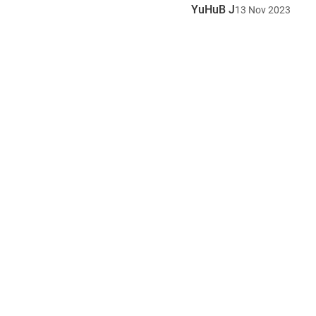
YuHuB J
13
Nov
2023