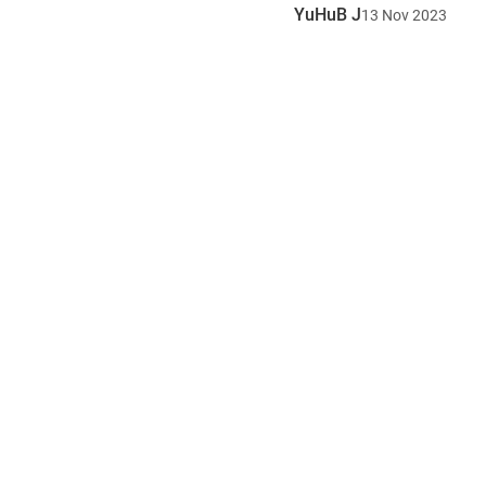
YuHuB J
13
Nov
2023