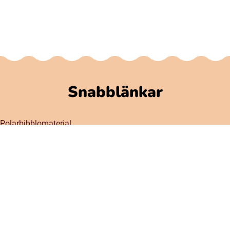
Snabblänkar
Polarbibblomaterial
Användare och regler
GDPR
Tillgänglighet på Polarbibblo