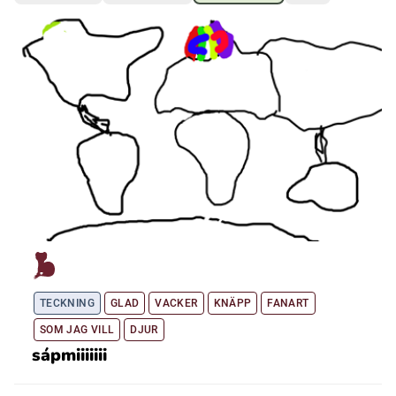
Ubmejesámiengiälla (Umesamiska)
Kaale (Romska)
Arli (Romska)
Resanderomani (Romska)
Kelderash (Romska)
TECKNING
GLAD
VACKER
KNÄPP
FANART
Lovari (Romska)
SOM JAG VILL
DJUR
sápmiiiiiii