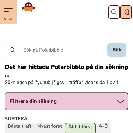
Stäng
Till navigering av sidans innehåll
Hoppa till sidans huvudinnehåll
Gå till startsidan
MENY
Svenska
Suomi (Finska)
Sök
Sök på Polarbibblo
Meänkieli
Det här hittade Polarbibblo på din sökning
…
Julevsámegiella (Lulesamiska)
Sökningen på ""yuhub j"" gav 1 träffar, visar sida 1 av 1
Åarjelsaemiengïele (Sydsamiska)
Filtrera din sökning
Davvisámegiella (Nordsamiska)
SORTERA
Bästa träff
Nyast först
A-Ö
Äldst först
Bidumsámegiella (Pitesamiska)