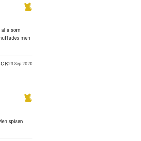
e alla som
knuffades men
C K
23
Sep
2020
 Men spisen