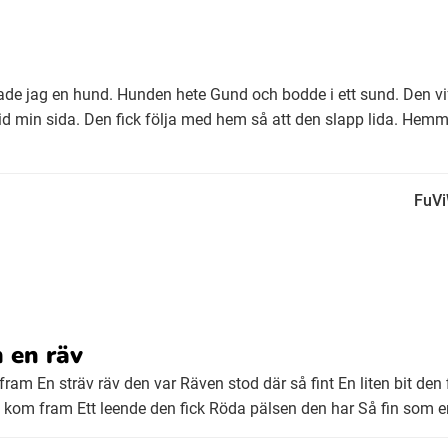
fade jag en hund. Hunden hete Gund och bodde i ett sund. Den v
id min sida. Den fick följa med hem så att den slapp lida. Hemm
FuV
 en räv
fram En sträv räv den var Räven stod där så fint En liten bit den
 kom fram Ett leende den fick Röda pälsen den har Så fin som e