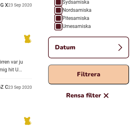
Sydsamiska
G X
23
Sep
2020
Nordsamiska
Pitesamiska
Umesamiska
Datum
rren var ju
ig hit U...
Filtrera
oZ C
23
Sep
2020
Rensa filter