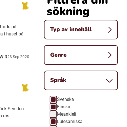
sökning
iftade på
Typ av innehåll
a i huset på
Genre
iW R
23
Sep
2020
Språk
Svenska
Språk
Finska
 fick Sen den
Meänkieli
n ros
Lulesamiska