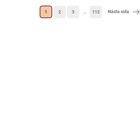
Nästa sida
1
2
3
...
112