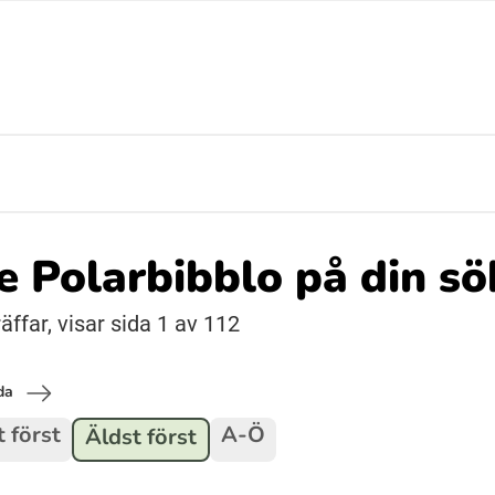
Suomi (Finska)
Åarjelsaemiengïele (Sydsamiska)
Ubmejesámiengiälla (Umesamiska)
de Polarbibblo på din s
Resanderomani (Romska)
äffar, visar sida 1 av 112
da
 först
A-Ö
Äldst först