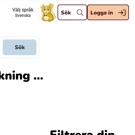
Stäng
Välj språk
Sök
Logga in
Svenska
Meänkieli
Davvisámegiella (Nordsamiska)
Sök
Kaale (Romska)
ökning …
Kelderash (Romska)
Filtrera din