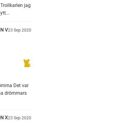
Trollkarlen jag
tt...
N V
23
Sep
2020
 ömma Det var
ina drömmars
N X
23
Sep
2020