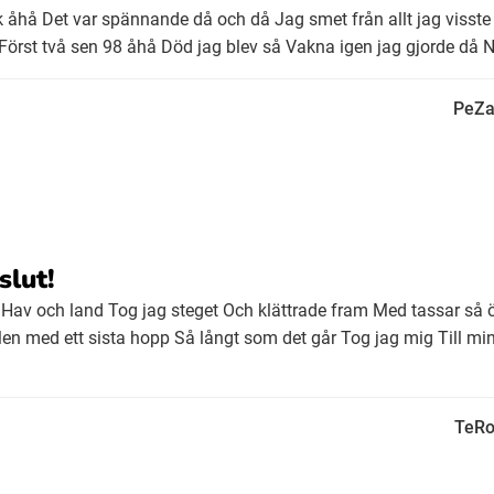
sk åhå Det var spännande då och då Jag smet från allt jag visste 
ck Först två sen 98 åhå Död jag blev så Vakna igen jag gjorde då Ny
PeZa
slut!
Hav och land Tog jag steget Och klättrade fram Med tassar så
en med ett sista hopp Så långt som det går Tog jag mig Till m
TeRo