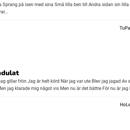
 Sprang på isen med sina Små lilla ben till Andra sidan sin lil
r...
TuPa
ndulat
ag gillar frön Jag är helt körd När jag var ute Blev jag jagad Av
Men jag klarade mig något vis Men nu är det bättre För nu är ja
HoLe