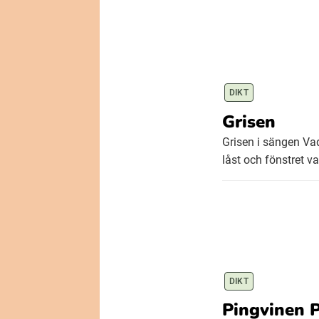
DIKT
Grisen
Grisen i sängen Vad
låst och fönstret v
DIKT
Pingvinen P