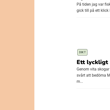
På tiden jag var fi
gick till på ett kli
DIKT
Ett lyckligt 
Genom vita skogar 
svårt att bedöma M
m...