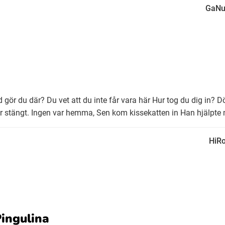
GaNu
 gör du där? Du vet att du inte får vara här Hur tog du dig in? Dö
ar stängt. Ingen var hemma, Sen kom kissekatten in Han hjälpte m
HiR
ingulina