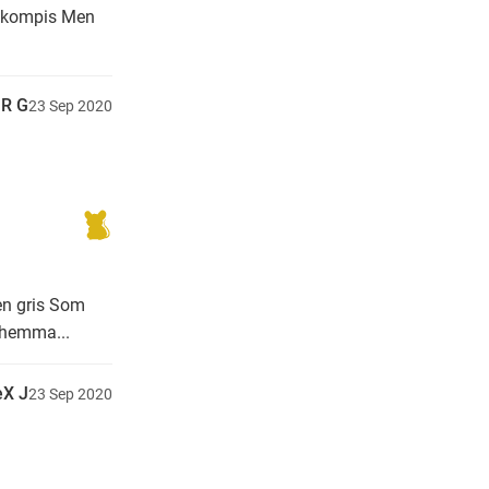
la kompis Men
R G
23
Sep
2020
 en gris Som
g hemma...
X J
23
Sep
2020