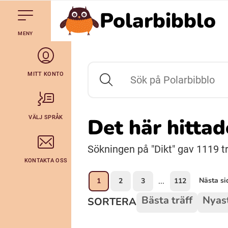
Polarbibblo
Till navigering av sidans innehåll
Hoppa till sidans huvudinnehåll
Gå till startsidan
MENY
Svenska
Julevsámegiella (Lulesamiska)
MITT KONTO
Sök på Polarbibblo
Bidumsámegiella (Pitesamiska)
VÄLJ SPRÅK
Det här hitta
Arli (Romska)
Sökningen på "Dikt" gav 1119 tr
KONTAKTA OSS
Lovari (Romska)
Nästa si
1
2
3
112
...
Bästa träff
Nyast
SORTERA