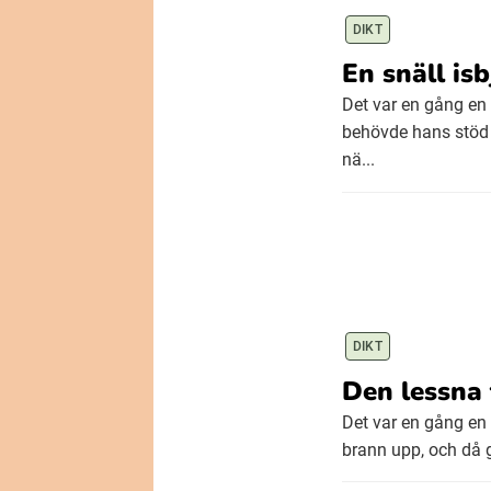
DIKT
En snäll isb
Det var en gång en 
behövde hans stöd
nä...
DIKT
Den lessna
Det var en gång en g
brann upp, och då g