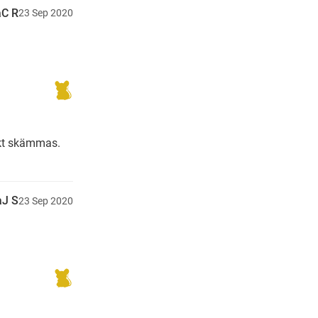
C R
23
Sep
2020
skt skämmas.
aJ S
23
Sep
2020