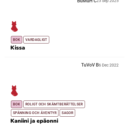
BuMuH C
23
Sep
2025
BOK
VARDAGLIGT
Kissa
TuVoV B
6
Dec
2022
BOK
ROLIGT OCH SKÄMTBERÄTTELSER
SPÄNNING OCH ÄVENTYR
SAGOR
Kaniini ja epäonni