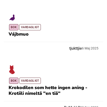
BOK
VARDAGLIGT
Vájbmuo
tjukttjie
6
Maj
2025
BOK
VARDAGLIGT
Krokodilen som hette ingen aning -
Krotiili nimeltä "en tiä"