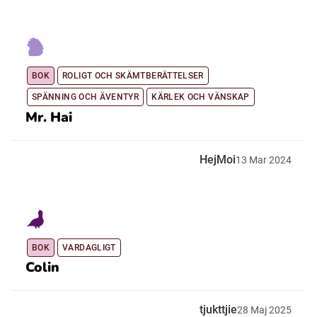
BOK
ROLIGT OCH SKÄMTBERÄTTELSER
SPÄNNING OCH ÄVENTYR
KÄRLEK OCH VÄNSKAP
Mr. Hai
HejMoi
13
Mar
2024
BOK
VARDAGLIGT
Colin
tjukttjie
28
Maj
2025