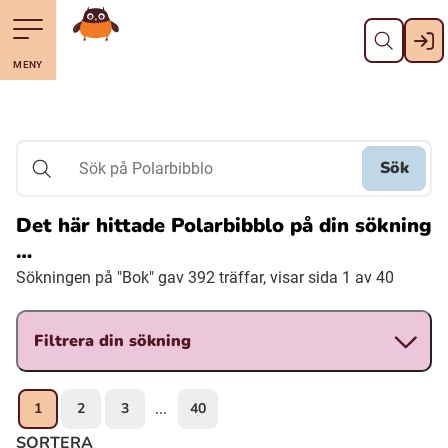
Stäng
Till navigering av sidans innehåll
Hoppa till sidans huvudinnehåll
Gå till startsidan
MENY
Svenska
Suomi (Finska)
Sök
Sök på Polarbibblo
Meänkieli
Det här hittade Polarbibblo på din sökning
…
Julevsámegiella (Lulesamiska)
Sökningen på "Bok" gav 392 träffar, visar sida 1 av 40
Åarjelsaemiengïele (Sydsamiska)
Filtrera din sökning
Davvisámegiella (Nordsamiska)
1
2
3
40
...
Bidumsámegiella (Pitesamiska)
SORTERA