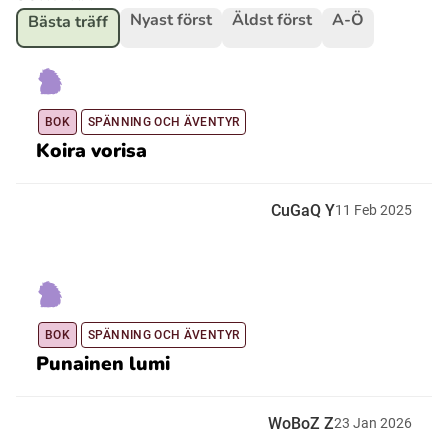
Nyast först
Äldst först
A-Ö
Bästa träff
Ubmejesámiengiälla (Umesamiska)
Kaale (Romska)
BOK
SPÄNNING OCH ÄVENTYR
Koira vorisa
Arli (Romska)
CuGaQ Y
11
Feb
2025
Resanderomani (Romska)
Kelderash (Romska)
BOK
SPÄNNING OCH ÄVENTYR
Punainen lumi
Lovari (Romska)
WoBoZ Z
23
Jan
2026