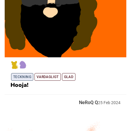
TECKNING
VARDAGLIGT
GLAD
Hooja!
NeRoQ Q
25
Feb
2024