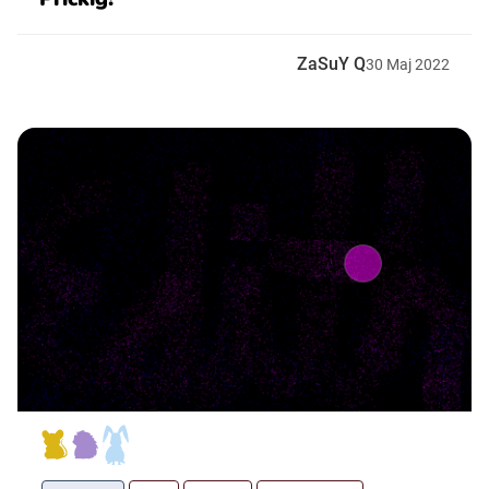
ZaSuY Q
30
Maj
2022