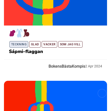
TECKNING
GLAD
VACKER
SOM JAG VILL
Sápmi-flaggan
BokensBästaKompis
2
Apr
2024