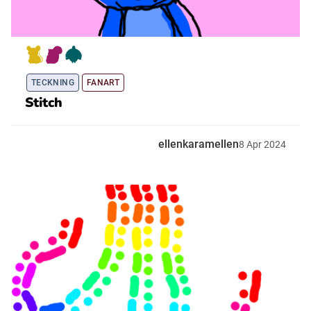
TECKNING
FANART
Stitch
ellenkaramellen
8
Apr
2024