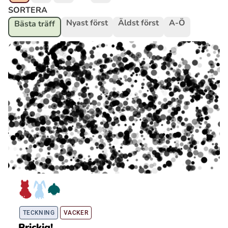
SORTERA
Nyast först
Äldst först
A-Ö
Bästa träff
Ubmejesámiengiälla (Umesamiska)
Kaale (Romska)
Arli (Romska)
Resanderomani (Romska)
Kelderash (Romska)
Lovari (Romska)
TECKNING
VACKER
Prickig!