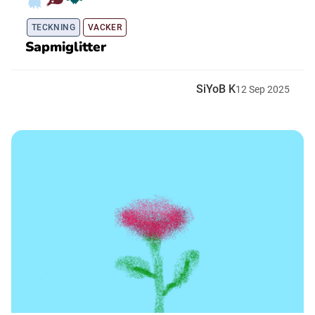
TECKNING
VACKER
Sapmiglitter
SiYoB K
12
Sep
2025