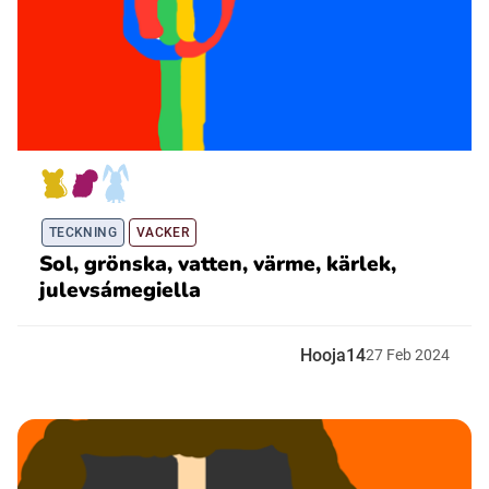
TECKNING
VACKER
Sol, grönska, vatten, värme, kärlek,
julevsámegiella
Hooja14
27
Feb
2024