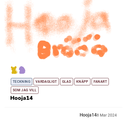
TECKNING
VARDAGLIGT
GLAD
KNÄPP
FANART
SOM JAG VILL
Hooja14
Hooja14
8
Mar
2024