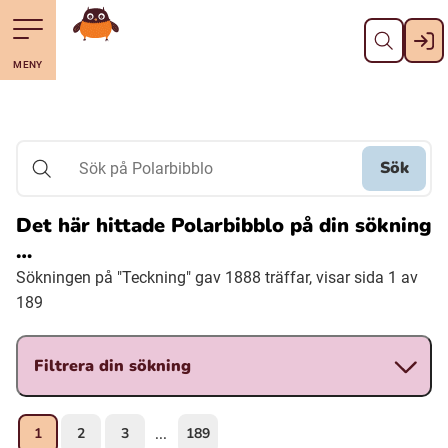
Stäng
Till navigering av sidans innehåll
Hoppa till sidans huvudinnehåll
Gå till startsidan
MENY
Svenska
Suomi (Finska)
Sök
Sök på Polarbibblo
Meänkieli
Det här hittade Polarbibblo på din sökning
…
Julevsámegiella (Lulesamiska)
Sökningen på "Teckning" gav 1888 träffar, visar sida 1 av
189
Åarjelsaemiengïele (Sydsamiska)
Filtrera din sökning
Davvisámegiella (Nordsamiska)
1
2
3
189
...
Bidumsámegiella (Pitesamiska)