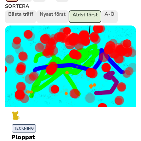
SORTERA
Bästa träff
Nyast först
A-Ö
Äldst först
Ubmejesámiengiälla (Umesamiska)
Kaale (Romska)
Arli (Romska)
Resanderomani (Romska)
Kelderash (Romska)
Lovari (Romska)
TECKNING
Ploppat