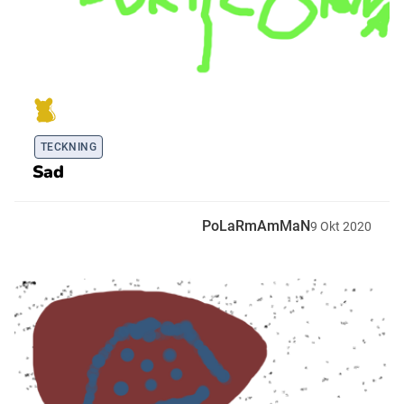
TECKNING
Sad
PoLaRmAmMaN
9
Okt
2020