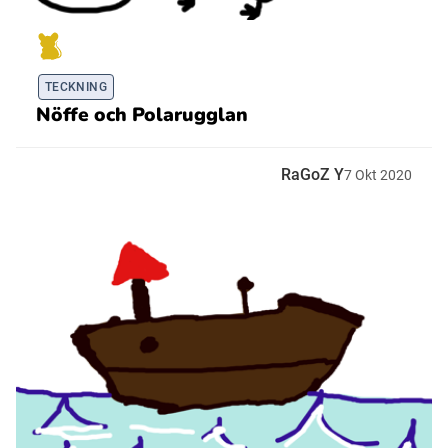
TECKNING
Nöffe och Polarugglan
RaGoZ Y
7
Okt
2020