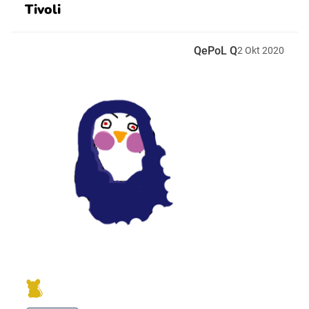
Tivoli
QePoL Q
2
Okt
2020