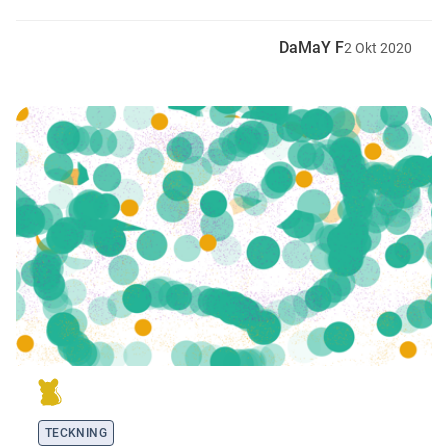
DaMaY F
2
Okt
2020
TECKNING