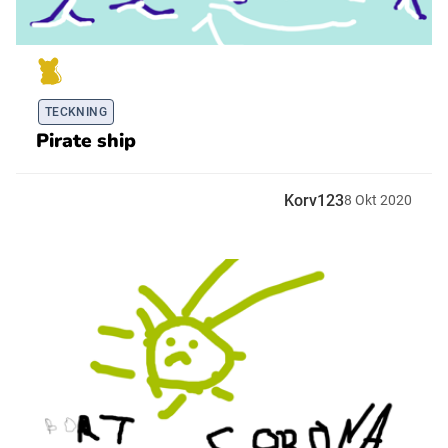
TECKNING
Pirate ship
Korv123
8
Okt
2020