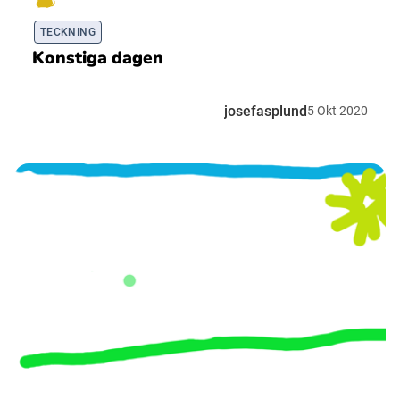
TECKNING
Konstiga dagen
josefasplund
5
Okt
2020