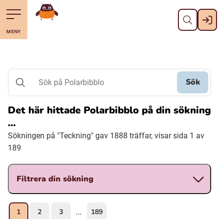
Stäng
Till navigering av sidans innehåll
Hoppa till sidans huvudinnehåll
Gå till startsidan
MENY
Svenska
Suomi (Finska)
Sök
Sök på Polarbibblo
Meänkieli
Det här hittade Polarbibblo på din sökning
…
Julevsámegiella (Lulesamiska)
Sökningen på "Teckning" gav 1888 träffar, visar sida 1 av
189
Åarjelsaemiengïele (Sydsamiska)
Filtrera din sökning
Davvisámegiella (Nordsamiska)
1
2
3
189
...
Bidumsámegiella (Pitesamiska)