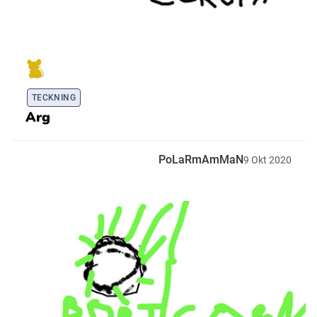
TECKNING
Arg
PoLaRmAmMaN
9
Okt
2020