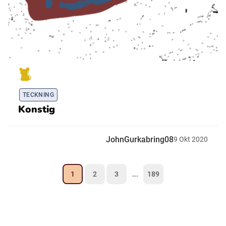
TECKNING
Konstig
JohnGurkabring08
9
Okt
2020
1
2
3
...
189