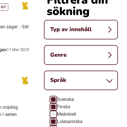
sökning
IGT
n säger: - Sitt
Typ av innehåll
gen
17
Mar
2025
Genre
Språk
Svenska
Språk
Finska
n märklig
Meänkieli
 i serien
Lulesamiska