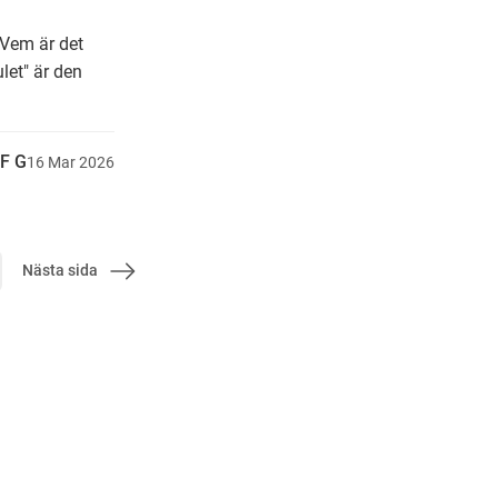
 Vem är det
let" är den
F G
16
Mar
2026
Nästa sida