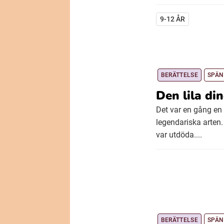
9-12 ÅR
BERÄTTELSE
SPÄN
Den lila di
Det var en gång en 
legendariska arten.
var utdöda....
BERÄTTELSE
SPÄN