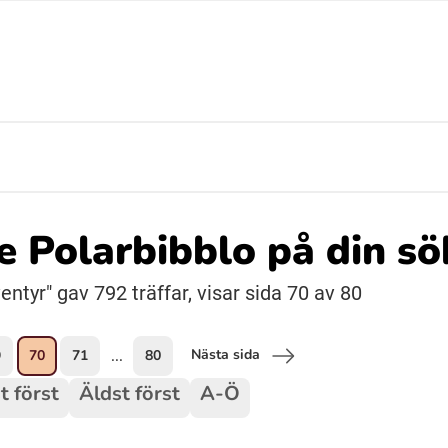
Suomi (Finska)
Åarjelsaemiengïele (Sydsamiska)
Ubmejesámiengiälla (Umesamiska)
de Polarbibblo på din s
Resanderomani (Romska)
tyr" gav 792 träffar, visar sida 70 av 80
Nästa sida
9
70
71
80
...
t först
Äldst först
A-Ö