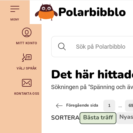
Polarbibblo
Till navigering av sidans innehåll
Hoppa till sidans huvudinnehåll
Gå till startsidan
MENY
Svenska
Julevsámegiella (Lulesamiska)
MITT KONTO
Sök på Polarbibblo
Bidumsámegiella (Pitesamiska)
VÄLJ SPRÅK
Det här hitta
Arli (Romska)
Sökningen på "Spänning och även
KONTAKTA OSS
Lovari (Romska)
Föregående sida
1
6
...
Nyas
Bästa träff
SORTERA