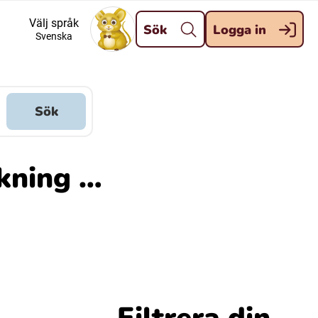
Stäng
Välj språk
Sök
Logga in
Svenska
Meänkieli
Davvisámegiella (Nordsamiska)
Sök
Kaale (Romska)
ökning …
Kelderash (Romska)
Filtrera din