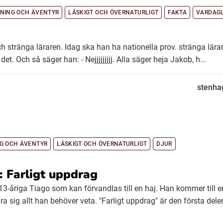
NING OCH ÄVENTYR
LÄSKIGT OCH ÖVERNATURLIGT
FAKTA
VARDAGL
h stränga läraren. Idag ska han ha nationella prov. stränga lärare
r det. Och så säger han: - Nejjjjjjjjj. Alla säger heja Jakob, h...
stenha
G OCH ÄVENTYR
LÄSKIGT OCH ÖVERNATURLIGT
DJUR
 Farligt uppdrag
3-åriga Tiago som kan förvandlas till en haj. Han kommer till e
ra sig allt han behöver veta. "Farligt uppdrag" är den första delen