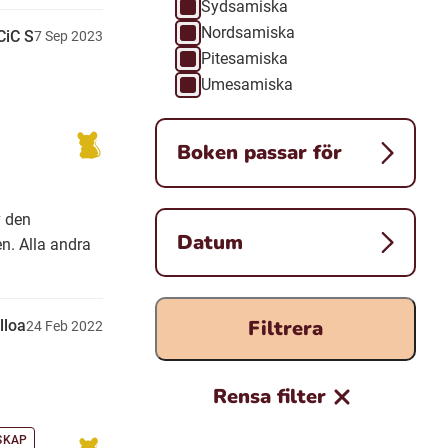
Sydsamiska
Nordsamiska
CiC S
7
Sep
2023
Pitesamiska
Umesamiska
Boken passar för
v den
Datum
n. Alla andra
Filtrera
lloa
24
Feb
2022
Rensa filter
SKAP