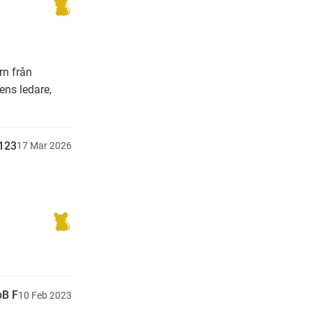
rn från
ens ledare,
123
17
Mar
2026
B F
10
Feb
2023