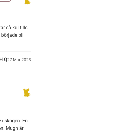
 så kul tills
började bli
H Q
27
Mar
2023
 i skogen. En
den. Mugn är