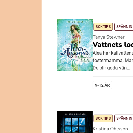
BOKTIPS
SPÄNNIN
Tanya Stewner
Vattnets lo
Alea har kallvattens
fostermamma, Marie
De blir goda vän...
9-12 ÅR
BOKTIPS
SPÄNNIN
Kristina Ohlsson