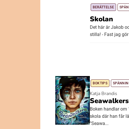
BERÄTTELSE
SPÄN
Skolan
Det här är Jakob oc
stilla! - Fast jag gö
BOKTIPS
SPÄNNIN
Katja Brandis
Seawalkers:
Boken handlar om 1
skola där han får lä
"Seawa...