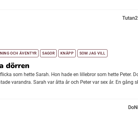
Tutan
NING OCH ÄVENTYR
SAGOR
KNÄPP
SOM JAG VILL
a dörren
flicka som hette Sarah. Hon hade en lillebror som hette Peter. D
ade varandra. Sarah var åtta år och Peter var sex år. En gång s
DoN