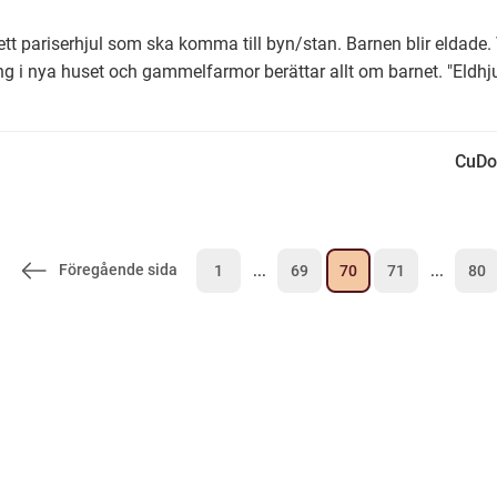
tt pariserhjul som ska komma till byn/stan. Barnen blir eldade.
 i nya huset och gammelfarmor berättar allt om barnet. "Eldhju
CuDo
Föregående sida
1
...
69
70
71
...
80