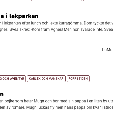
 i lekparken
i lekparken efter lunch och lekte kurragömma. Dom tyckte det var
Agnes. Svea skrek: -Kom fram Agnes! Men hon svarade inte. Svea 
LuMu
G OCH ÄVENTYR
KÄRLEK OCH VÄNSKAP
FÖRR I TIDEN
en
n pojke som heter Mugn och bor med sin pappa i en liten by ute
llen av romare. Mugn luckas fly men hans pappa blir kvar i stri