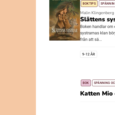
BOKTIPS
SPÄNNIN
Malin Klingenberg
Slättens sy
Boken handlar om e
systrarnas klan bör
från att sä...
9-12 ÅR
BOK
SPÄNNING O
Katten Mio 