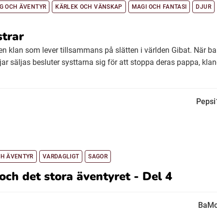
G OCH ÄVENTYR
KÄRLEK OCH VÄNSKAP
MAGI OCH FANTASI
DJUR
strar
n klan som lever tillsammans på slätten i världen Gibat. När ba
jar säljas besluter systtarna sig för att stoppa deras pappa, klan
Pepsi
CH ÄVENTYR
VARDAGLIGT
SAGOR
och det stora äventyret - Del 4
BaMo