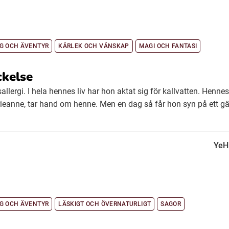
G OCH ÄVENTYR
KÄRLEK OCH VÄNSKAP
MAGI OCH FANTASI
ckelse
allergi. I hela hennes liv har hon aktat sig för kallvatten. Hennes
anne, tar hand om henne. Men en dag så får hon syn på ett gä
YeH
G OCH ÄVENTYR
LÄSKIGT OCH ÖVERNATURLIGT
SAGOR