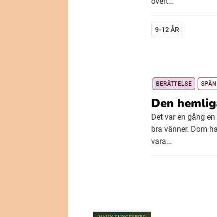
övert...
9-12 ÅR
BERÄTTELSE
SPÄN
Den hemlig
Det var en gång en 
bra vänner. Dom hat
vara...