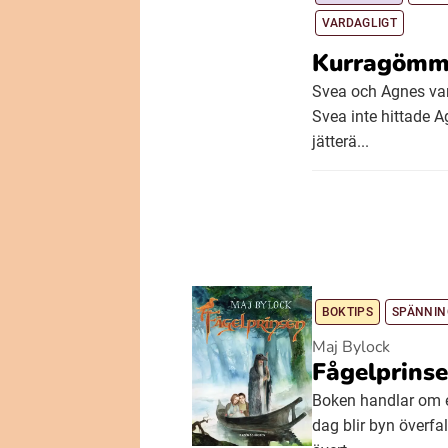
VARDAGLIGT
Kurragömma
Svea och Agnes var 
Svea inte hittade 
jätterä...
BOKTIPS
SPÄNNIN
Maj Bylock
Fågelprins
Boken handlar om e
dag blir byn överfa