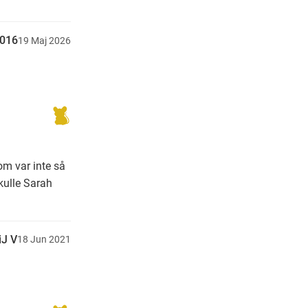
2016
19
Maj
2026
om var inte så
kulle Sarah
iJ V
18
Jun
2021