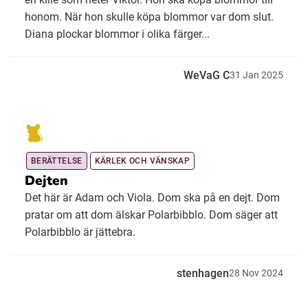
honom. När hon skulle köpa blommor var dom slut.
Diana plockar blommor i olika färger...
WeVaG C
31
Jan
2025
BERÄTTELSE
KÄRLEK OCH VÄNSKAP
Dejten
Det här är Adam och Viola. Dom ska på en dejt. Dom
pratar om att dom älskar Polarbibblo. Dom säger att
Polarbibblo är jättebra.
stenhagen
28
Nov
2024