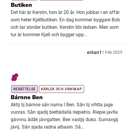
Butiken
Det här är Kerstin, hon är 20 år. Hon jobbar i en affär
som heter Kjellbutiken. En dag kommer byggare Bob
och tar sönder butiken. Kerstin blir ledsen. Men som
tur är kommer Kjell och bygger upp...
erkan1
1
Feb
2025
BERÄTTELSE
KÄRLEK OCH VÄNSKAP
Bárnne Ben
Aktij lij bárnne sån nama l Ben. Sån lij vihtta jage
vuoras. Sån sjadij biettádallá riepiehis. Riepie javlla
gávnnu ådåk jávrgatten. Ben vastjij duko. Sunravgij
jávij. Sån sjada radna albasin. Så...