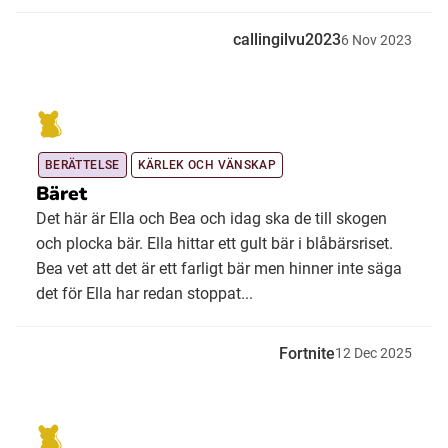
callingilvu2023
6
Nov
2023
BERÄTTELSE
KÄRLEK OCH VÄNSKAP
Bäret
Det här är Ella och Bea och idag ska de till skogen
och plocka bär. Ella hittar ett gult bär i blåbärsriset.
Bea vet att det är ett farligt bär men hinner inte säga
det för Ella har redan stoppat...
Fortnite
12
Dec
2025