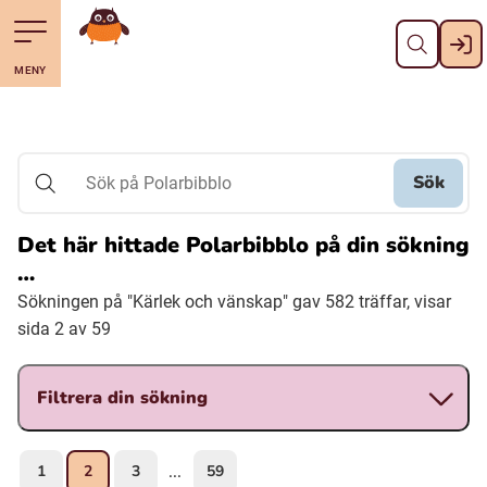
Stäng
Till navigering av sidans innehåll
Hoppa till sidans huvudinnehåll
Gå till startsidan
MENY
Svenska
Suomi (Finska)
Sök
Sök på Polarbibblo
Meänkieli
Det här hittade Polarbibblo på din sökning
…
Julevsámegiella (Lulesamiska)
Sökningen på "Kärlek och vänskap" gav 582 träffar, visar
sida 2 av 59
Åarjelsaemiengïele (Sydsamiska)
Filtrera din sökning
Davvisámegiella (Nordsamiska)
1
2
3
59
...
Bidumsámegiella (Pitesamiska)