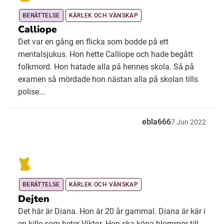
BERÄTTELSE
KÄRLEK OCH VÄNSKAP
Calliope
Det var en gång en flicka som bodde på ett
mentalsjukus. Hon hette Calliope och hade begått
folkmord. Hon hatade alla på hennes skola. Så på
examen så mördade hon nästan alla på skolan tills
polise...
ebla666
7
Jun
2022
BERÄTTELSE
KÄRLEK OCH VÄNSKAP
Dejten
Det här är Diana. Hon är 20 år gammal. Diana är kär i
en kille som heter Viktor. Hon ska köpa blommor till