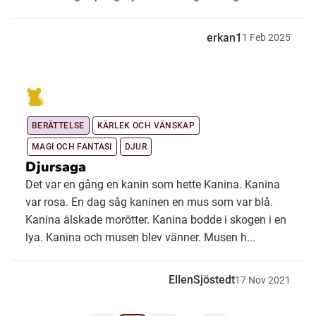
erkan1
1
Feb
2025
BERÄTTELSE
KÄRLEK OCH VÄNSKAP
MAGI OCH FANTASI
DJUR
Djursaga
Det var en gång en kanin som hette Kanina. Kanina
var rosa. En dag såg kaninen en mus som var blå.
Kanina älskade morötter. Kanina bodde i skogen i en
lya. Kanina och musen blev vänner. Musen h...
EllenSjöstedt
17
Nov
2021