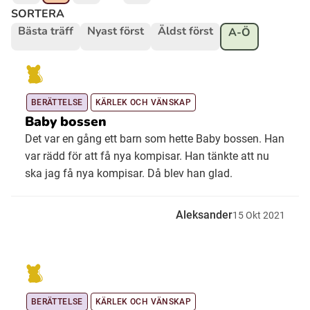
SORTERA
Bästa träff
Nyast först
Äldst först
A-Ö
Ubmejesámiengiälla (Umesamiska)
Kaale (Romska)
BERÄTTELSE
KÄRLEK OCH VÄNSKAP
Baby bossen
Arli (Romska)
Det var en gång ett barn som hette Baby bossen. Han
var rädd för att få nya kompisar. Han tänkte att nu
Resanderomani (Romska)
ska jag få nya kompisar. Då blev han glad.
Kelderash (Romska)
Aleksander
15
Okt
2021
Lovari (Romska)
BERÄTTELSE
KÄRLEK OCH VÄNSKAP