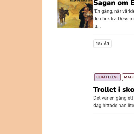
Sagan om B
"En gång, när värld
den fick liv. Dess
lu...
15+ ÅR
BERÄTTELSE
MAGI
Trollet i sk
Det var en gång ett 
dag hittade han lite