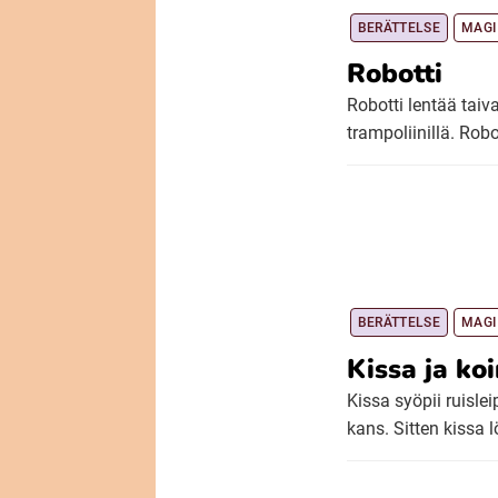
BERÄTTELSE
MAGI
Robotti
Robotti lentää taiva
trampoliinillä. Robo
BERÄTTELSE
MAGI
Kissa ja koi
Kissa syöpii ruisle
kans. Sitten kissa l