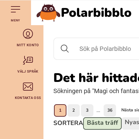
Polarbibblo
Till navigering av sidans innehåll
Hoppa till sidans huvudinnehåll
Gå till startsidan
MENY
Svenska
Julevsámegiella (Lulesamiska)
MITT KONTO
Sök på Polarbibblo
Bidumsámegiella (Pitesamiska)
VÄLJ SPRÅK
Det här hitta
Arli (Romska)
Sökningen på "Magi och fantasi"
KONTAKTA OSS
Lovari (Romska)
Nästa si
1
2
3
36
...
Nyas
Bästa träff
SORTERA