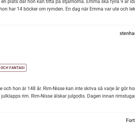
l en plats där hon kan titta på stjärnorna. Emma ska fylla 9 år 
hon har 14 böcker om rymden. En dag när Emma var ute och lek
stenha
 OCH FANTASI
e och hon är 148 år. Rim-Nisse kan inte skriva så varje år gör h
 julklapps rim. Rim-Nisse älskar julgodis. Dagen innan rimstuga
Fort