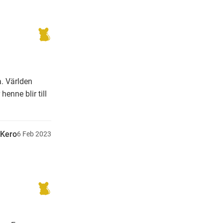
a. Världen
enne blir till
Kero
6
Feb
2023