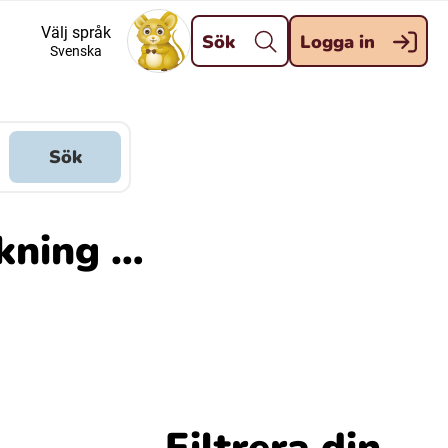
Stäng
Välj språk
Sök
Logga in
Svenska
Meänkieli
Davvisámegiella (Nordsamiska)
Sök
Kaale (Romska)
ökning …
Kelderash (Romska)
Filtrera din