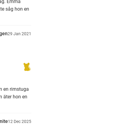
idag. Emma
te såg hon en
gen
29
Jan
2021
on en rimstuga
n äter hon en
nite
12
Dec
2025