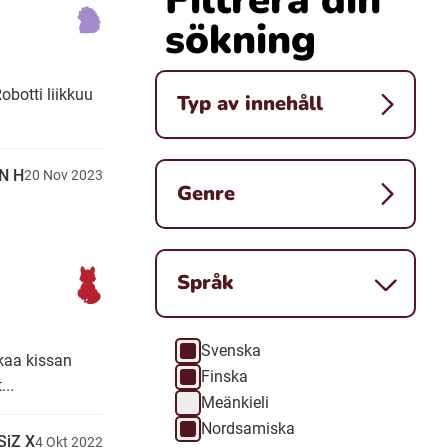
sökning
obotti liikkuu
Typ av innehåll
N H
20
Nov
2023
Genre
Språk
Svenska
Språk
ekaa kissan
Finska
...
Meänkieli
Nordsamiska
SiZ X
4
Okt
2022