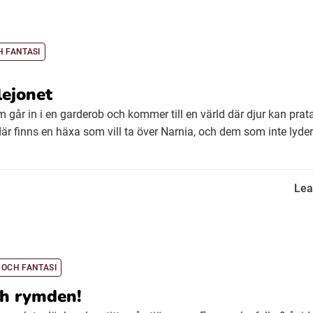
H FANTASI
lejonet
m går in i en garderob och kommer till en värld där djur kan prat
är finns en häxa som vill ta över Narnia, och dem som inte lyder h
Lea
 OCH FANTASI
ch rymden!