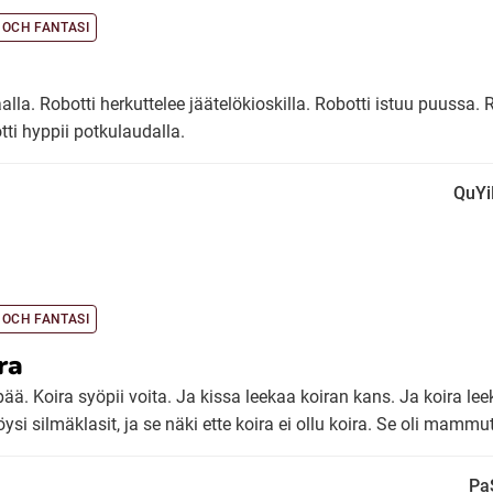
 OCH FANTASI
alla. Robotti herkuttelee jäätelökioskilla. Robotti istuu puussa. R
tti hyppii potkulaudalla.
QuYi
 OCH FANTASI
ra
ipää. Koira syöpii voita. Ja kissa leekaa koiran kans. Ja koira le
öysi silmäklasit, ja se näki ette koira ei ollu koira. Se oli mammut
Pa