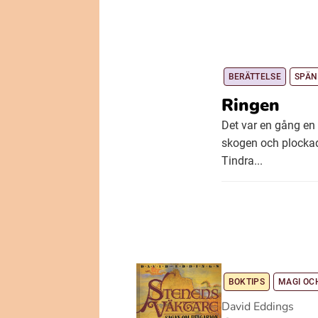
BERÄTTELSE
SPÄN
Ringen
Det var en gång en 
skogen och plockade
Tindra...
BOKTIPS
MAGI OC
David Eddings