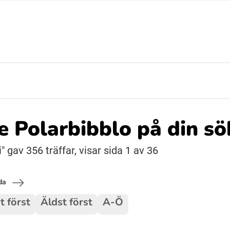
Suomi (Finska)
Åarjelsaemiengïele (Sydsamiska)
Ubmejesámiengiälla (Umesamiska)
de Polarbibblo på din s
Resanderomani (Romska)
 gav 356 träffar, visar sida 1 av 36
da
t först
Äldst först
A-Ö