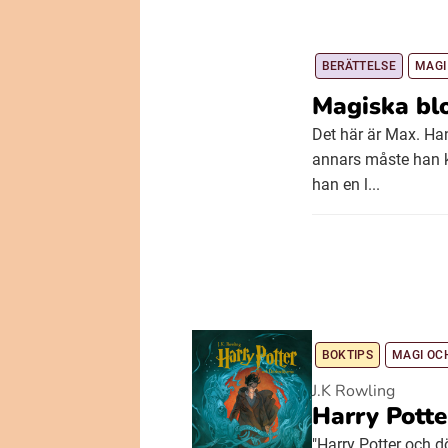
BERÄTTELSE
MAGI
Magiska b
Det här är Max. Han
annars måste han k
han en l...
BOKTIPS
MAGI OC
J.K Rowling
Harry Potte
"Harry Potter och d