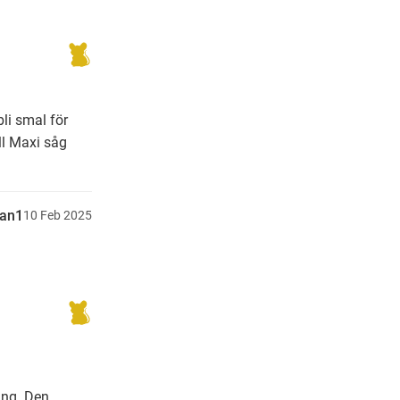
li smal för
ll Maxi såg
kan1
10
Feb
2025
ing. Den