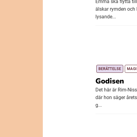
Emma ska flytta til
älskar rymden och 
lysande...
BERÄTTELSE
MAGI
Godisen
Det här är Rim-Niss
där hon säger årets
g...