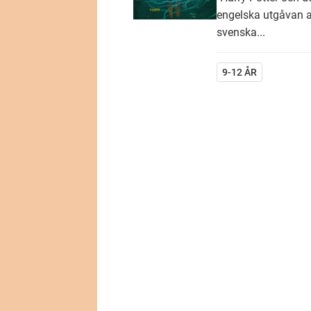
engelska utgåvan a
svenska...
9-12 ÅR