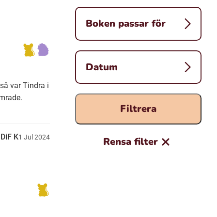
Boken passar för
Datum
så var Tindra i
imrade.
Filtrera
DiF K
1
Jul
2024
Rensa filter