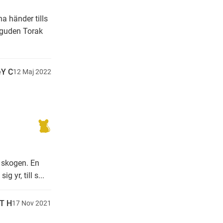
a händer tills
 guden Torak
Y C
12
Maj
2022
i skogen. En
 yr, till s...
T H
17
Nov
2021