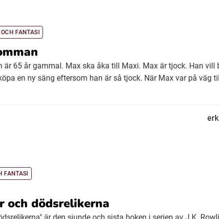
 OCH FANTASI
lomman
 är 65 år gammal. Max ska åka till Maxi. Max är tjock. Han vill b
öpa en ny säng eftersom han är så tjock. När Max var på väg ti
er
H FANTASI
r och dödsrelikerna
ödsrelikerna" är den sjunde och sista boken i serien av J.K. Rowl