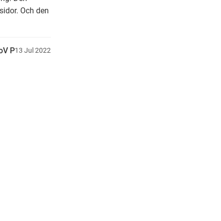
sidor. Och den
oV P
13
Jul
2022