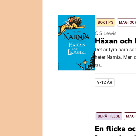
BOKTIPS
MAGI OC
C S Lewis
Häxan och 
Det är fyra barn so
heter Narnia. Men d
en...
9-12 ÅR
BERÄTTELSE
MAGI
En flicka o