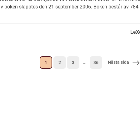
v boken släpptes den 21 september 2006. Boken består av 784 
LeX
Nästa sida
1
2
3
...
36