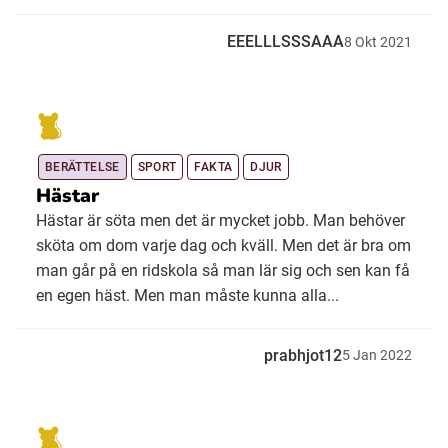
EEELLLSSSAAA
8
Okt
2021
BERÄTTELSE
SPORT
FAKTA
DJUR
Hästar
Hästar är söta men det är mycket jobb. Man behöver
sköta om dom varje dag och kväll. Men det är bra om
man går på en ridskola så man lär sig och sen kan få
en egen häst. Men man måste kunna alla...
prabhjot12
5
Jan
2022