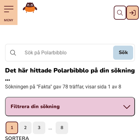
Stäng
Till navigering av sidans innehåll
Hoppa till sidans huvudinnehåll
Gå till startsidan
MENY
Svenska
Suomi (Finska)
Sök
Sök på Polarbibblo
Meänkieli
Det här hittade Polarbibblo på din sökning
…
Julevsámegiella (Lulesamiska)
Sökningen på "Fakta" gav 78 träffar, visar sida 1 av 8
Åarjelsaemiengïele (Sydsamiska)
Filtrera din sökning
Davvisámegiella (Nordsamiska)
1
2
3
8
...
Bidumsámegiella (Pitesamiska)
SORTERA