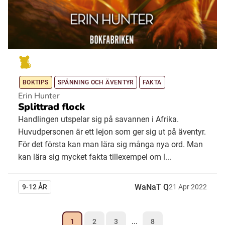
BOKTIPS
SPÄNNING OCH ÄVENTYR
FAKTA
Erin Hunter
Splittrad flock
Handlingen utspelar sig på savannen i Afrika.
Huvudpersonen är ett lejon som ger sig ut på äventyr.
För det första kan man lära sig många nya ord. Man
kan lära sig mycket fakta tillexempel om l...
WaNaT Q
9-12 ÅR
21
Apr
2022
1
2
3
...
8