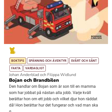
BOKTIPS
SPÄNNING OCH ÄVENTYR
SVÅRT OCH SÅNT
FAKTA
VARDAGLIGT
Johan Anderblad och Filippa Widlund
Bojan och Brandbilen
Den handlar om Bojan som är son till en mamma
som har jobbat på nästan alla jobb. Varje kväll
berättar hon om ett jobb och vilket djur hon räddat
då! Hon berättar hur det fungerar och vad man ska
g...