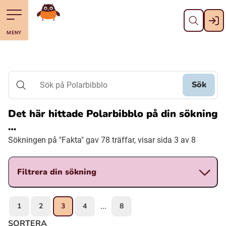
Stäng
Till navigering av sidans innehåll
Hoppa till sidans huvudinnehåll
Gå till startsidan
MENY
Svenska
Suomi (Finska)
Sök
Sök på Polarbibblo
Meänkieli
Det här hittade Polarbibblo på din sökning
…
Julevsámegiella (Lulesamiska)
Sökningen på "Fakta" gav 78 träffar, visar sida 3 av 8
Åarjelsaemiengïele (Sydsamiska)
Filtrera din sökning
Davvisámegiella (Nordsamiska)
1
2
3
4
8
...
Bidumsámegiella (Pitesamiska)
SORTERA