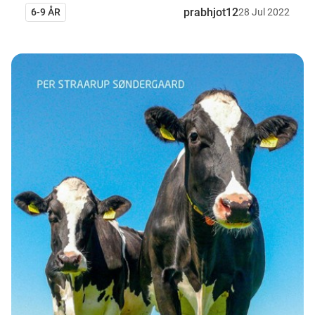
prabhjot12
6-9 ÅR
28
Jul
2022