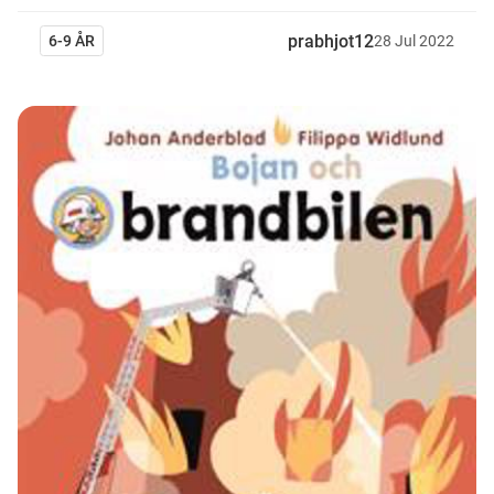
prabhjot12
6-9 ÅR
28
Jul
2022