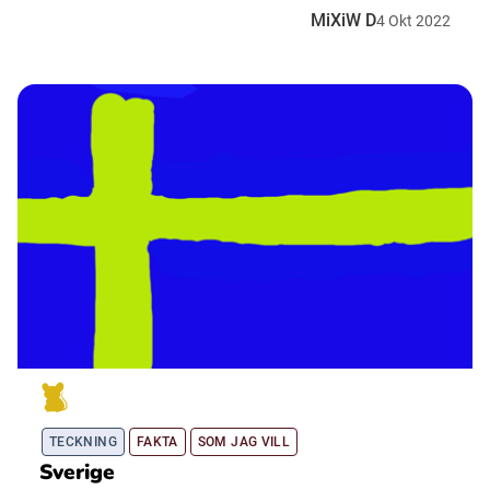
MiXiW D
4
Okt
2022
TECKNING
FAKTA
SOM JAG VILL
Sverige