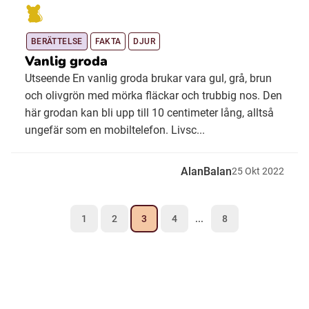
BERÄTTELSE
FAKTA
DJUR
Vanlig groda
Utseende En vanlig groda brukar vara gul, grå, brun
och olivgrön med mörka fläckar och trubbig nos. Den
här grodan kan bli upp till 10 centimeter lång, alltså
ungefär som en mobiltelefon. Livsc...
AlanBalan
25
Okt
2022
1
2
3
4
...
8