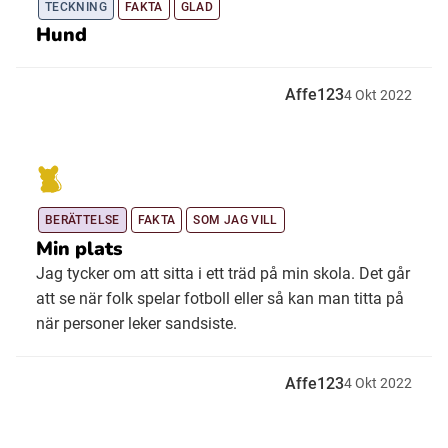
TECKNING
FAKTA
GLAD
Hund
Affe123
4
Okt
2022
BERÄTTELSE
FAKTA
SOM JAG VILL
Min plats
Jag tycker om att sitta i ett träd på min skola. Det går
att se när folk spelar fotboll eller så kan man titta på
när personer leker sandsiste.
Affe123
4
Okt
2022