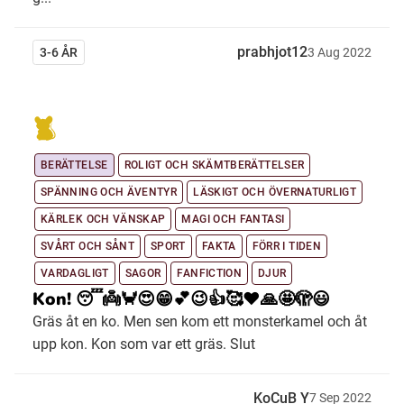
prabhjot12
3-6 ÅR
3
Aug
2022
BERÄTTELSE
ROLIGT OCH SKÄMTBERÄTTELSER
SPÄNNING OCH ÄVENTYR
LÄSKIGT OCH ÖVERNATURLIGT
KÄRLEK OCH VÄNSKAP
MAGI OCH FANTASI
SVÅRT OCH SÅNT
SPORT
FAKTA
FÖRR I TIDEN
VARDAGLIGT
SAGOR
FANFICTION
DJUR
Kon! 😴👼🦀😍😁💕😉👍🥰❤️🙏🤩🫣😃
Gräs åt en ko. Men sen kom ett monsterkamel och åt
upp kon. Kon som var ett gräs. Slut
KoCuB Y
7
Sep
2022