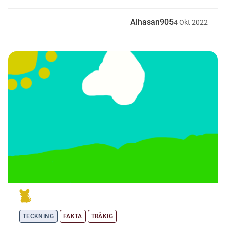
Alhasan905
4
Okt
2022
TECKNING
FAKTA
TRÅKIG