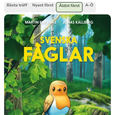
Bästa träff
Nyast först
A-Ö
Äldst först
Ubmejesámiengiälla (Umesamiska)
Kaale (Romska)
Arli (Romska)
Resanderomani (Romska)
Kelderash (Romska)
Lovari (Romska)