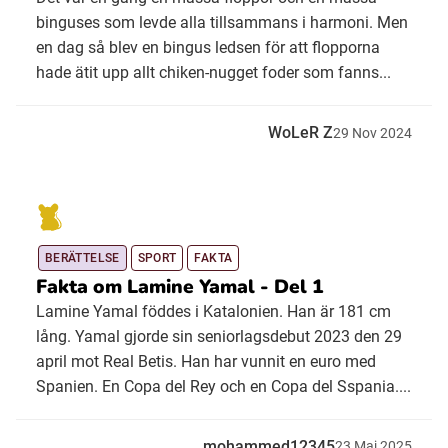
binguses som levde alla tillsammans i harmoni. Men
en dag så blev en bingus ledsen för att flopporna
hade ätit upp allt chiken-nugget foder som fanns...
WoLeR Z
29
Nov
2024
BERÄTTELSE
SPORT
FAKTA
Fakta om Lamine Yamal - Del 1
Lamine Yamal föddes i Katalonien. Han är 181 cm
lång. Yamal gjorde sin seniorlagsdebut 2023 den 29
april mot Real Betis. Han har vunnit en euro med
Spanien. En Copa del Rey och en Copa del Sspania....
mohammed12345
23
Maj
2025