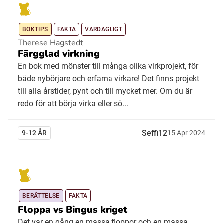
BOKTIPS
FAKTA
VARDAGLIGT
Therese Hagstedt
Färgglad virkning
En bok med mönster till många olika virkprojekt, för
både nybörjare och erfarna virkare! Det finns projekt
till alla årstider, pynt och till mycket mer. Om du är
redo för att börja virka eller sö...
Seffi12
9-12 ÅR
15
Apr
2024
BERÄTTELSE
FAKTA
Floppa vs Bingus kriget
Det var en gång en massa floppor och en massa