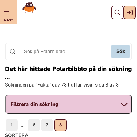
Stäng
Till navigering av sidans innehåll
Hoppa till sidans huvudinnehåll
Gå till startsidan
MENY
Svenska
Suomi (Finska)
Sök
Sök på Polarbibblo
Meänkieli
Det här hittade Polarbibblo på din sökning
…
Julevsámegiella (Lulesamiska)
Sökningen på "Fakta" gav 78 träffar, visar sida 8 av 8
Åarjelsaemiengïele (Sydsamiska)
Filtrera din sökning
Davvisámegiella (Nordsamiska)
1
6
7
8
...
Bidumsámegiella (Pitesamiska)
SORTERA