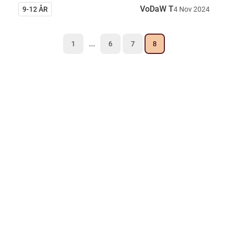
VoDaW T
9-12 ÅR
4
Nov
2024
1
...
6
7
8