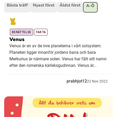
Bästa träff
Nyast först
Äldst först
A-Ö
Ubmejesámiengiälla (Umesamiska)
Kaale (Romska)
BERÄTTELSE
FAKTA
Venus
Venus är en av de inre planeterna i vårt solsystem.
Arli (Romska)
Planeten ligger innanför jordens bana och bara
Merkurius är närmare solen. Venus har fått sitt namn
Resanderomani (Romska)
efter den romerska kärleksgudinnan. Venus är...
Kelderash (Romska)
prabhjot12
22
Nov
2022
Lovari (Romska)