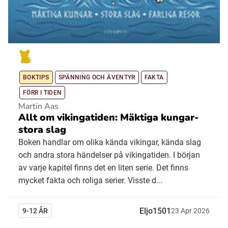
BOKTIPS
SPÄNNING OCH ÄVENTYR
FAKTA
FÖRR I TIDEN
Martin Aas
Allt om vikingatiden: Mäktiga kungar-
stora slag
Boken handlar om olika kända vikingar, kända slag
och andra stora händelser på vikingatiden. I början
av varje kapitel finns det en liten serie. Det finns
mycket fakta och roliga serier. Visste d...
Eljo1501
9-12 ÅR
23
Apr
2026