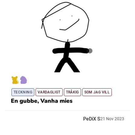
TECKNING
VARDAGLIGT
TRÅKIG
SOM JAG VILL
En gubbe, Vanha mies
PeDiX S
21
Nov
2023