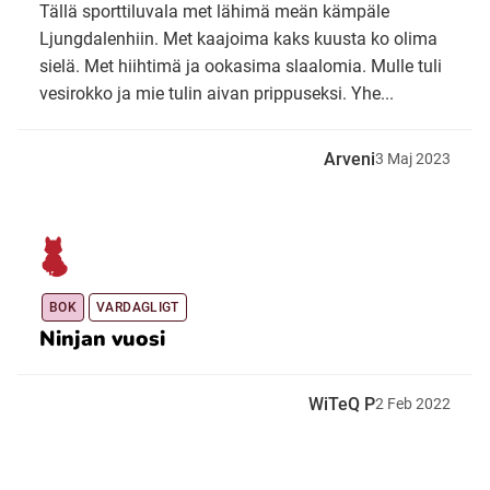
Tällä sporttiluvala met lähimä meän kämpäle
Ljungdalenhiin. Met kaajoima kaks kuusta ko olima
sielä. Met hiihtimä ja ookasima slaalomia. Mulle tuli
vesirokko ja mie tulin aivan prippuseksi. Yhe...
Arveni
3
Maj
2023
BOK
VARDAGLIGT
Ninjan vuosi
WiTeQ P
2
Feb
2022