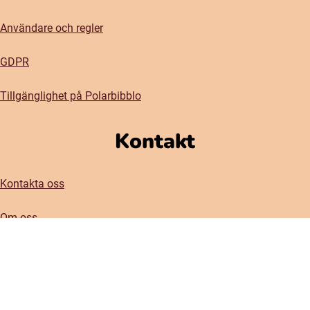
Användare och regler
GDPR
Tillgänglighet på Polarbibblo
Kontakt
Kontakta oss
Om oss
Press
Vårt nyhetsbrev
(öppnas i nytt fönster)