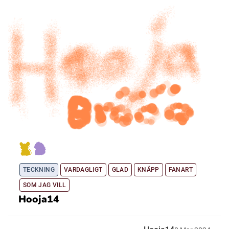
TECKNING
VARDAGLIGT
GLAD
KNÄPP
FANART
SOM JAG VILL
Hooja14