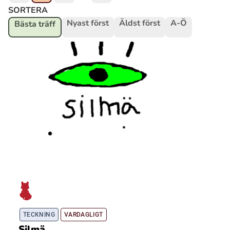
SORTERA
Nyast först
Äldst först
A-Ö
Bästa träff
Ubmejesámiengiälla (Umesamiska)
Kaale (Romska)
Arli (Romska)
Resanderomani (Romska)
Kelderash (Romska)
Lovari (Romska)
TECKNING
VARDAGLIGT
Silmä