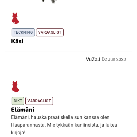
TECKNING
VARDAGLIGT
Käsi
VuZaJ D
2
Jun
2023
DIKT
VARDAGLIGT
Elämäni
Elämäni, hauska praatiskella sun kanssa olen
Haaparannasta. Mie tykkään kaniineista, ja lukea
kirjoja!