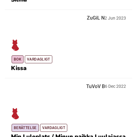
ZuGiL N
2
Jun
2023
BOK
VARDAGLIGT
Kissa
TuVoV B
6
Dec
2022
BERÄTTELSE
VARDAGLIGT
Min Luleplats / Minun paikka Luulajassa