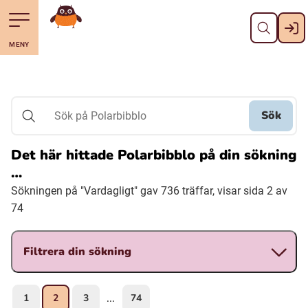
Stäng
Till navigering av sidans innehåll
Hoppa till sidans huvudinnehåll
Gå till startsidan
MENY
Svenska
Suomi (Finska)
Sök
Sök på Polarbibblo
Meänkieli
Det här hittade Polarbibblo på din sökning
…
Julevsámegiella (Lulesamiska)
Sökningen på "Vardagligt" gav 736 träffar, visar sida 2 av
74
Åarjelsaemiengïele (Sydsamiska)
Filtrera din sökning
Davvisámegiella (Nordsamiska)
1
2
3
74
...
Bidumsámegiella (Pitesamiska)