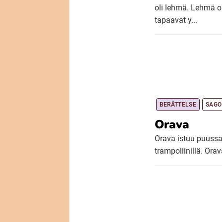
oli lehmä. Lehmä o
tapaavat y...
BERÄTTELSE
SAGO
Orava
Orava istuu puussa.
trampoliinillä. Ora