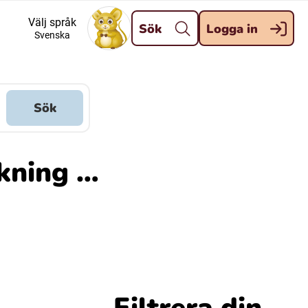
Stäng
Välj språk
Sök
Logga in
Svenska
Meänkieli
Davvisámegiella (Nordsamiska)
Sök
Kaale (Romska)
ökning …
Kelderash (Romska)
Filtrera din