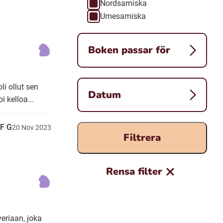
Nordsamiska
Umesamiska
Boken passar för
li ollut sen
Datum
i kelloa...
F G
20
Nov
2023
Filtrera
Rensa filter
eriaan, joka