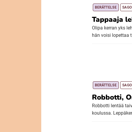
BERÄTTELSE
SAGO
Tappaaja l
Olipa kerran yks leh
hän voisi lopettaa t
BERÄTTELSE
SAGO
Robbotti, O
Robbotti lentää tai
koulussa. Leppäkert