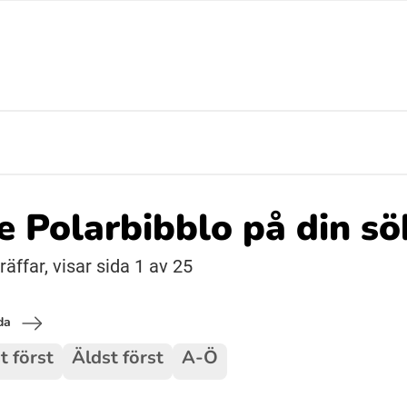
Suomi (Finska)
Åarjelsaemiengïele (Sydsamiska)
Ubmejesámiengiälla (Umesamiska)
de Polarbibblo på din s
Resanderomani (Romska)
äffar, visar sida 1 av 25
da
t först
Äldst först
A-Ö