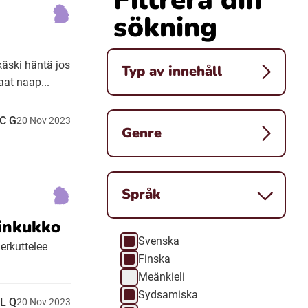
sökning
 käski häntä jos
Typ av innehåll
aat naap...
C G
20
Nov
2023
Genre
Språk
kinkukko
Svenska
Språk
erkuttelee
Finska
Meänkieli
Sydsamiska
L Q
20
Nov
2023