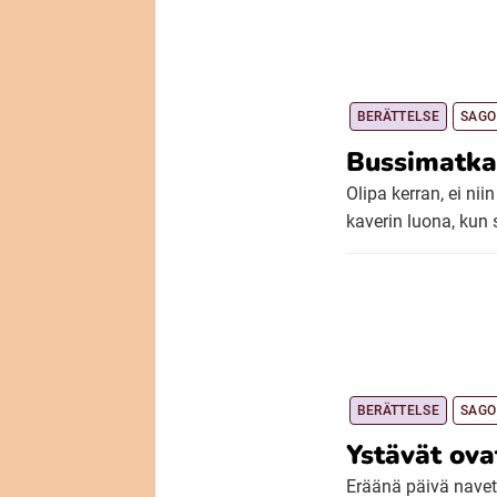
BERÄTTELSE
SAGO
Bussimatka
Olipa kerran, ei nii
kaverin luona, kun s
BERÄTTELSE
SAGO
Ystävät ovat
Eräänä päivä naveta