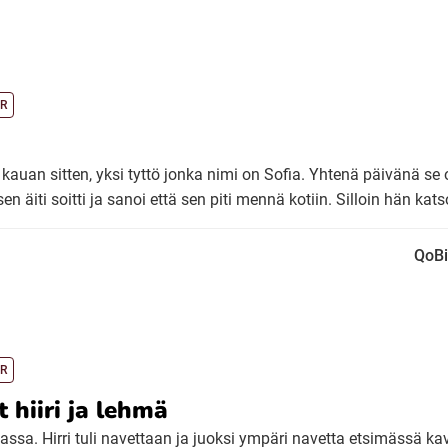
R
n kauan sitten, yksi tyttö jonka nimi on Sofia. Yhtenä päivänä se o
en äiti soitti ja sanoi että sen piti mennä kotiin. Silloin hän katso
QoBi
R
 hiiri ja lehmä
ssa. Hirri tuli navettaan ja juoksi ympäri navetta etsimässä kav