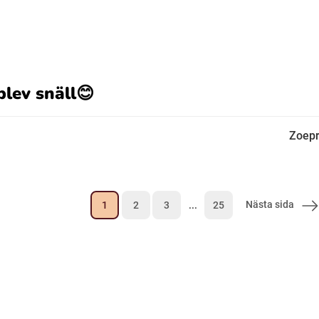
lev snäll😊
Zoep
Nästa sida
1
2
3
...
25