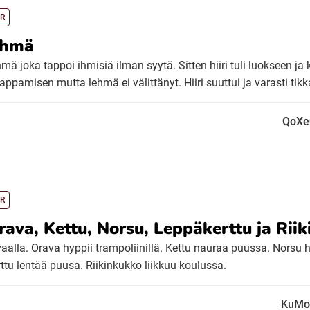
R
ehmä
mä joka tappoi ihmisiä ilman syytä. Sitten hiiri tuli luokseen ja
appamisen mutta lehmä ei välittänyt. Hiiri suuttui ja varasti tikk
QoXe
R
rava, Kettu, Norsu, Leppäkerttu ja Rii
vaalla. Orava hyppii trampoliinillä. Kettu nauraa puussa. Norsu h
tu lentää puusa. Riikinkukko liikkuu koulussa.
KuMo