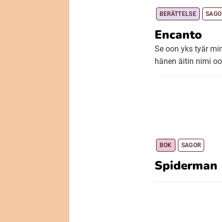
BERÄTTELSE
SAGO
Encanto
Se oon yks tyär min
hänen äitin nimi oo
BOK
SAGOR
Spiderman