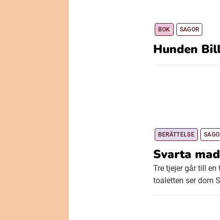
BOK
SAGOR
Hunden Bil
BERÄTTELSE
SAGO
Svarta ma
Tre tjejer går till
toaletten ser dom 