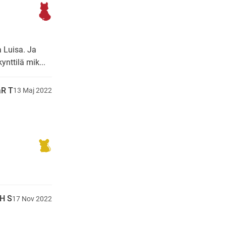
a Luisa. Ja
ynttilä mik...
R T
13
Maj
2022
H S
17
Nov
2022