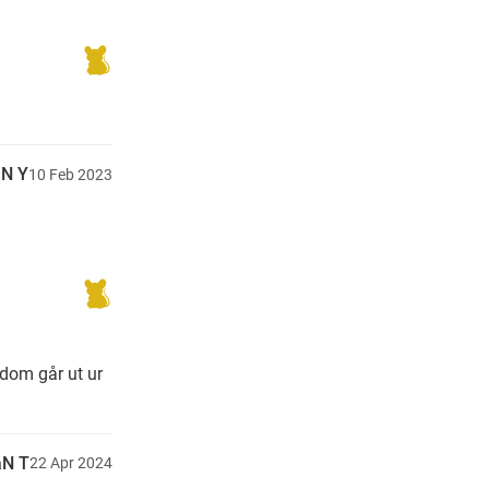
N Y
10
Feb
2023
 dom går ut ur
N T
22
Apr
2024