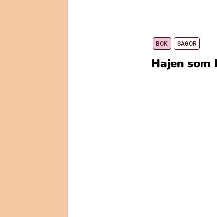
BOK
SAGOR
Hajen som b