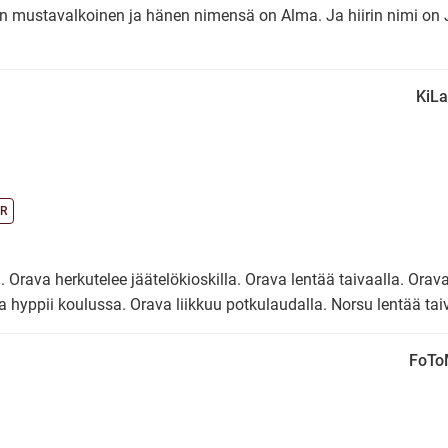
n mustavalkoinen ja hänen nimensä on Alma. Ja hiirin nimi on J
KiLa
R
 Orava herkutelee jäätelökioskilla. Orava lentää taivaalla. Orav
va hyppii koulussa. Orava liikkuu potkulaudalla. Norsu lentää tai
FoTo