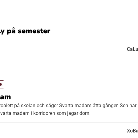
ly på semester
CaLu
R
dam
 en toalett på skolan och säger Svarta madam åtta gånger. Sen när
Svarta madam i korridoren som jagar dom.
XoBa