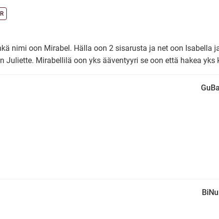
R
kä nimi oon Mirabel. Hälla oon 2 sisarusta ja net oon Isabella j
n Juliette. Mirabellilä oon yks ääventyyri se oon että hakea yks k
GuBa
BiNu