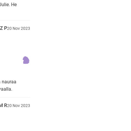
ulie. He
Z P
20
Nov
2023
a nauraa
vaalla.
M R
20
Nov
2023