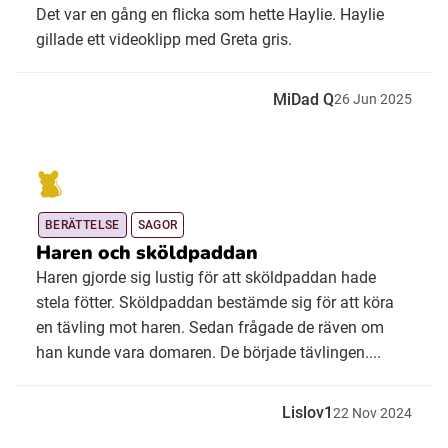
Det var en gång en flicka som hette Haylie. Haylie
gillade ett videoklipp med Greta gris.
MiDad Q
26
Jun
2025
BERÄTTELSE
SAGOR
Haren och sköldpaddan
Haren gjorde sig lustig för att sköldpaddan hade
stela fötter. Sköldpaddan bestämde sig för att köra
en tävling mot haren. Sedan frågade de räven om
han kunde vara domaren. De började tävlingen....
Lislov1
22
Nov
2024