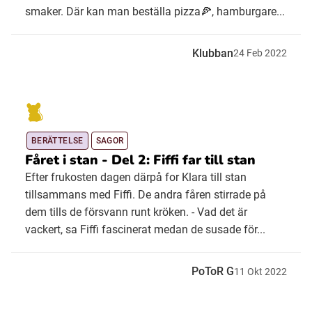
smaker. Där kan man beställa pizza🍕, hamburgare...
Klubban
24
Feb
2022
BERÄTTELSE
SAGOR
Fåret i stan - Del 2: Fiffi far till stan
Efter frukosten dagen därpå for Klara till stan
tillsammans med Fiffi. De andra fåren stirrade på
dem tills de försvann runt kröken. - Vad det är
vackert, sa Fiffi fascinerat medan de susade för...
PoToR G
11
Okt
2022