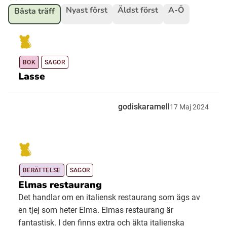
Nyast först
Äldst först
A-Ö
Bästa träff
Ubmejesámiengiälla (Umesamiska)
Kaale (Romska)
BOK
SAGOR
Lasse
Arli (Romska)
godiskaramell
17
Maj
2024
Resanderomani (Romska)
Kelderash (Romska)
BERÄTTELSE
SAGOR
Elmas restaurang
Lovari (Romska)
Det handlar om en italiensk restaurang som ägs av
en tjej som heter Elma. Elmas restaurang är
fantastisk. I den finns extra och äkta italienska