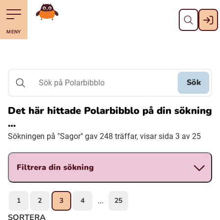
Stäng
Till navigering av sidans innehåll
Hoppa till sidans huvudinnehåll
Gå till startsidan
MENY
Svenska
Suomi (Finska)
Sök
Sök på Polarbibblo
Meänkieli
Det här hittade Polarbibblo på din sökning
…
Julevsámegiella (Lulesamiska)
Sökningen på "Sagor" gav 248 träffar, visar sida 3 av 25
Åarjelsaemiengïele (Sydsamiska)
Filtrera din sökning
Davvisámegiella (Nordsamiska)
1
2
3
4
25
...
Bidumsámegiella (Pitesamiska)
SORTERA