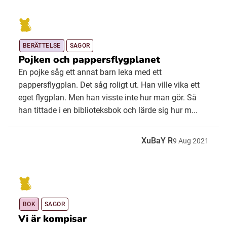
BERÄTTELSE
SAGOR
Pojken och pappersflygplanet
En pojke såg ett annat barn leka med ett
pappersflygplan. Det såg roligt ut. Han ville vika ett
eget flygplan. Men han visste inte hur man gör. Så
han tittade i en biblioteksbok och lärde sig hur m...
XuBaY R
9
Aug
2021
BOK
SAGOR
Vi är kompisar