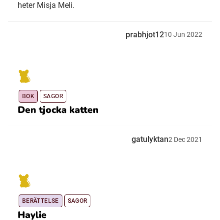
heter Misja Meli.
prabhjot12
10
Jun
2022
BOK
SAGOR
Den tjocka katten
gatulyktan
2
Dec
2021
BERÄTTELSE
SAGOR
Haylie