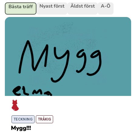
Nyast först
Äldst först
A-Ö
Bästa träff
Ubmejesámiengiälla (Umesamiska)
Kaale (Romska)
Arli (Romska)
Resanderomani (Romska)
Kelderash (Romska)
Lovari (Romska)
TECKNING
TRÅKIG
Mygg!!!