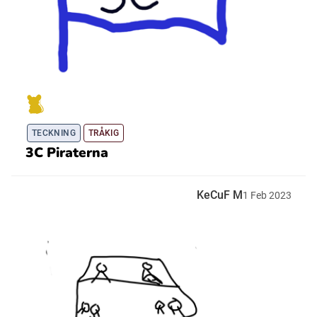
TECKNING
TRÅKIG
3C Piraterna
KeCuF M
1
Feb
2023