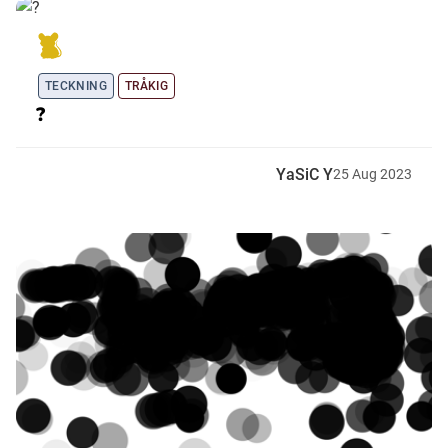
TECKNING
TRÅKIG
?
YaSiC Y
25
Aug
2023