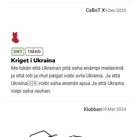
CaBoT X
5
Dec
2025
DIKT
TRÅKIG
Kriget i Ukraina
Me tukän että Ukrainan pitä saha enämpi medeciniä
ja että roti ja mut päigat voibi avta Ukraina. Ja että
Ukraina🇺🇦 voibi saha enembi apua Ja että Ukraina
voipi saha rauhan.
Klubban
18
Mar
2024