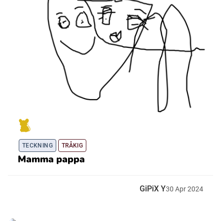
TECKNING
TRÅKIG
Mamma pappa
GiPiX Y
30
Apr
2024