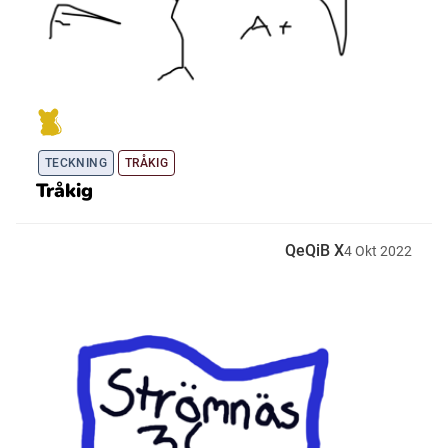
TECKNING
TRÅKIG
Tråkig
QeQiB X
4
Okt
2022