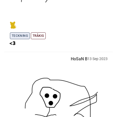
TECKNING
TRÅKIG
<3
HoSaN B
13
Sep
2023