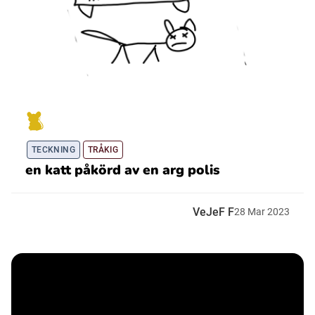
TECKNING
TRÅKIG
en katt påkörd av en arg polis
VeJeF F
28
Mar
2023