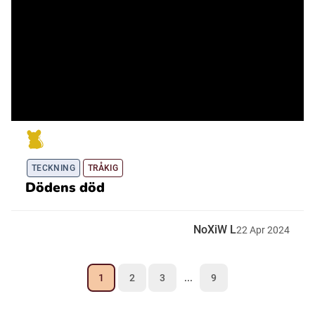
TECKNING
TRÅKIG
Dödens död
NoXiW L
22
Apr
2024
1
2
3
...
9