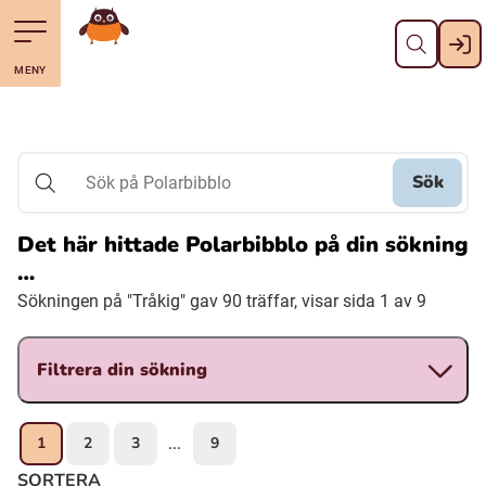
Stäng
Till navigering av sidans innehåll
Hoppa till sidans huvudinnehåll
Gå till startsidan
MENY
Svenska
Suomi (Finska)
Sök
Sök på Polarbibblo
Meänkieli
Det här hittade Polarbibblo på din sökning
…
Julevsámegiella (Lulesamiska)
Sökningen på "Tråkig" gav 90 träffar, visar sida 1 av 9
Åarjelsaemiengïele (Sydsamiska)
Filtrera din sökning
Davvisámegiella (Nordsamiska)
1
2
3
9
...
Bidumsámegiella (Pitesamiska)
SORTERA