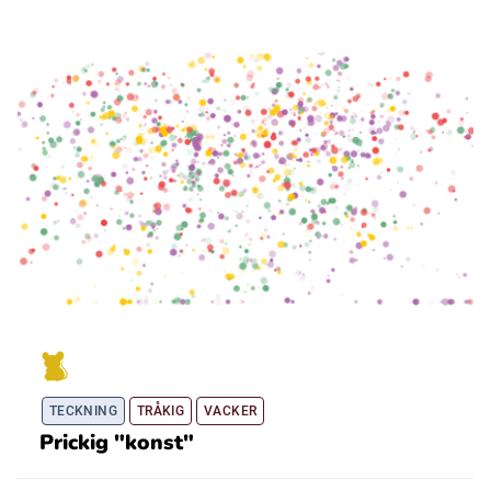
TECKNING
TRÅKIG
VACKER
Prickig "konst"