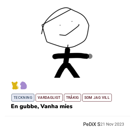
TECKNING
VARDAGLIGT
TRÅKIG
SOM JAG VILL
En gubbe, Vanha mies
PeDiX S
21
Nov
2023