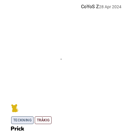
CoYoS Z
28
Apr
2024
TECKNING
TRÅKIG
Prick