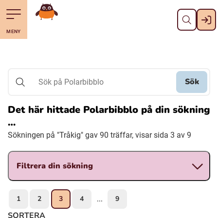
Stäng
Till navigering av sidans innehåll
Hoppa till sidans huvudinnehåll
Gå till startsidan
MENY
Svenska
Suomi (Finska)
Sök
Sök på Polarbibblo
Meänkieli
Det här hittade Polarbibblo på din sökning
…
Julevsámegiella (Lulesamiska)
Sökningen på "Tråkig" gav 90 träffar, visar sida 3 av 9
Åarjelsaemiengïele (Sydsamiska)
Filtrera din sökning
Davvisámegiella (Nordsamiska)
1
2
3
4
9
...
Bidumsámegiella (Pitesamiska)
SORTERA