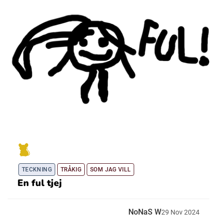
TECKNING
TRÅKIG
SOM JAG VILL
En ful tjej
NoNaS W
29
Nov
2024