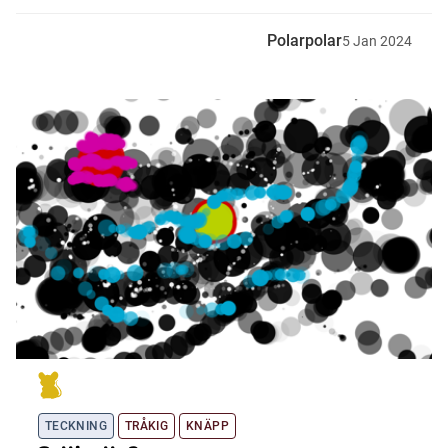
Polarpolar
5
Jan
2024
TECKNING
TRÅKIG
KNÄPP