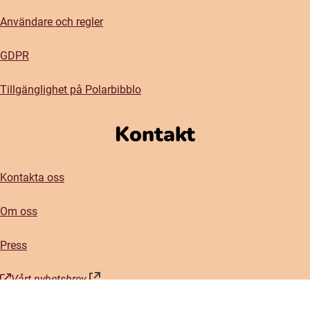
Användare och regler
GDPR
Tillgänglighet på Polarbibblo
Kontakt
Kontakta oss
Om oss
Press
Vårt nyhetsbrev
(öppnas i nytt fönster)