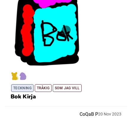
TECKNING
TRÅKIG
SOM JAG VILL
Bok Kirja
CoQaB P
20
Nov
2023