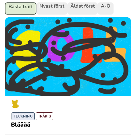
Nyast först
Äldst först
A-Ö
Bästa träff
Ubmejesámiengiälla (Umesamiska)
Kaale (Romska)
Arli (Romska)
Resanderomani (Romska)
Kelderash (Romska)
Lovari (Romska)
TECKNING
TRÅKIG
Blääää