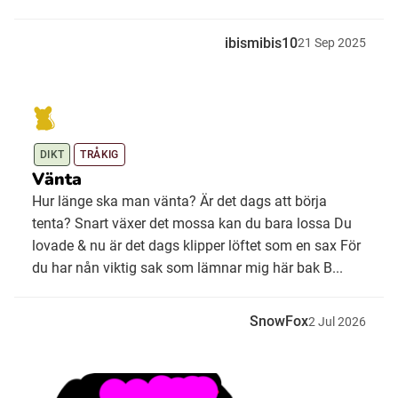
ibismibis10
21
Sep
2025
DIKT
TRÅKIG
Vänta
Hur länge ska man vänta? Är det dags att börja
tenta? Snart växer det mossa kan du bara lossa Du
lovade & nu är det dags klipper löftet som en sax För
du har nån viktig sak som lämnar mig här bak B...
SnowFox
2
Jul
2026