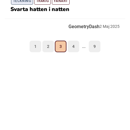
TECKNING
TRÅKIG
FANART
Svarta hatten i natten
GeometryDash
2
Maj
2025
1
2
3
4
...
9