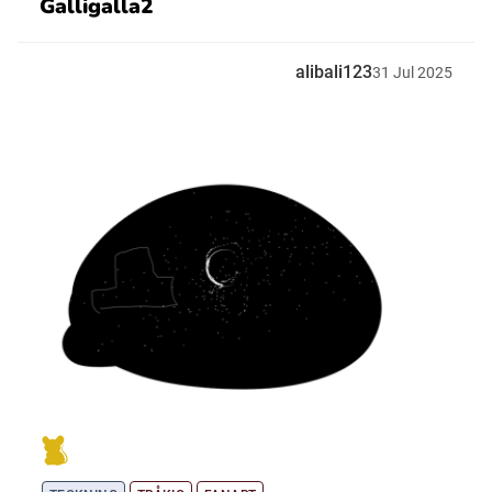
Galligalla2
alibali123
31
Jul
2025