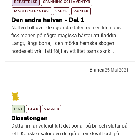
BERÄTTELSE
SPÄNNING OCH ÄVENTYR
MAGI OCH FANTASI
SAGOR
VACKER
Den andra halvan - Del 1
Natten föll över den gömda dalen och en liten bris
fick manen på några magiska hästar att fladdra.
Långt, långt borta, i den mörka hemska skogen
hördes ett vrål, tätt följt av ett litet barns skrik...
Bianca
25
Maj
2021
DIKT
GLAD
VACKER
Biosalongen
Detta rim är väldigt lätt det börjar på bil och slutar på
jett. Kanske i salongen du gråter en skvätt och på