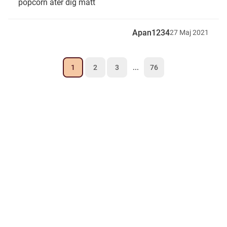
popcorn äter dig mätt
Apan1234
27
Maj
2021
1
2
3
...
76