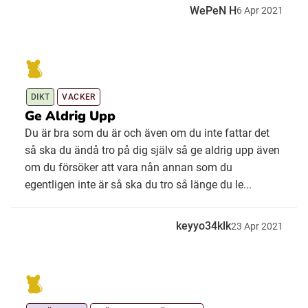
WePeN H
6
Apr
2021
DIKT
VACKER
Ge Aldrig Upp
Du är bra som du är och även om du inte fattar det
så ska du ändå tro på dig själv så ge aldrig upp även
om du försöker att vara nån annan som du
egentligen inte är så ska du tro så länge du le...
keyyo34klk
23
Apr
2021