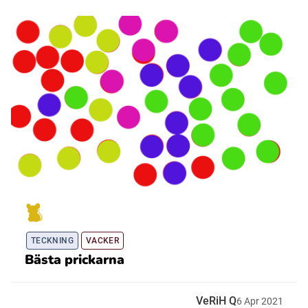
TECKNING
VACKER
Bästa prickarna
VeRiH Q
6
Apr
2021