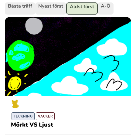
Bästa träff
Nyast först
A-Ö
Äldst först
Ubmejesámiengiälla (Umesamiska)
Kaale (Romska)
Arli (Romska)
Resanderomani (Romska)
Kelderash (Romska)
Lovari (Romska)
TECKNING
VACKER
Mörkt VS Ljust