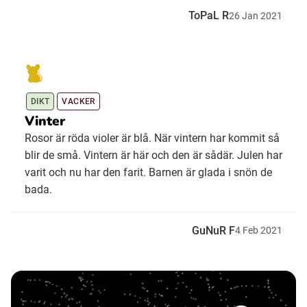
ToPaL R
26
Jan
2021
DIKT
VACKER
Vinter
Rosor är röda violer är blå. När vintern har kommit så
blir de små. Vintern är här och den är sådär. Julen har
varit och nu har den farit. Barnen är glada i snön de
bada.
GuNuR F
4
Feb
2021