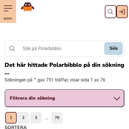
Stäng
Till navigering av sidans innehåll
Hoppa till sidans huvudinnehåll
Gå till startsidan
MENY
Svenska
Suomi (Finska)
Sök
Sök på Polarbibblo
Meänkieli
Det här hittade Polarbibblo på din sökning
…
Julevsámegiella (Lulesamiska)
Sökningen på "" gav 751 träffar, visar sida 1 av 76
Åarjelsaemiengïele (Sydsamiska)
Filtrera din sökning
Davvisámegiella (Nordsamiska)
1
2
3
76
...
Bidumsámegiella (Pitesamiska)
SORTERA