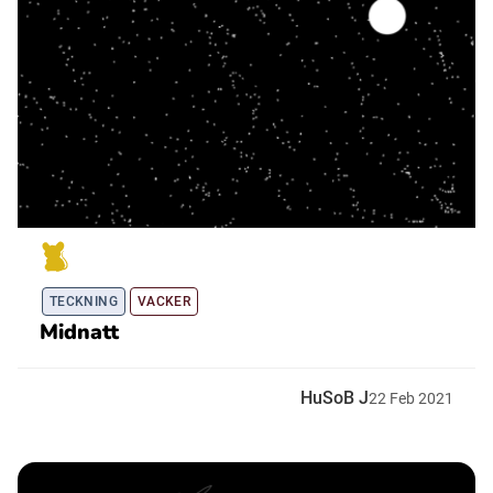
TECKNING
VACKER
Midnatt
HuSoB J
22
Feb
2021