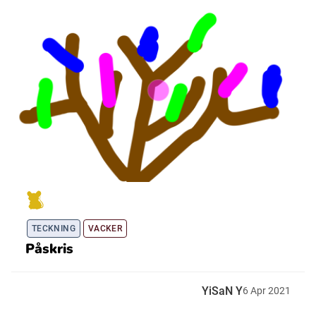
TECKNING
VACKER
Påskris
YiSaN Y
6
Apr
2021