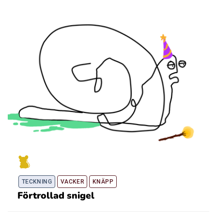
TECKNING
VACKER
KNÄPP
Förtrollad snigel