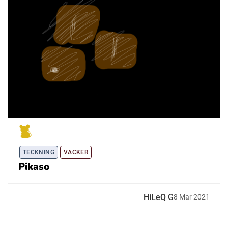
TECKNING
VACKER
Pikaso
HiLeQ G
8
Mar
2021