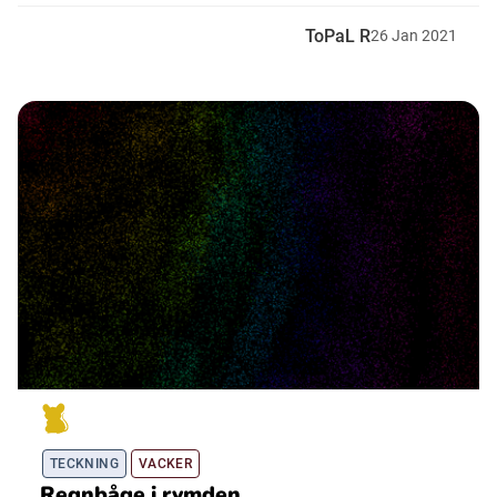
ToPaL R
26
Jan
2021
TECKNING
VACKER
Regnbåge i rymden