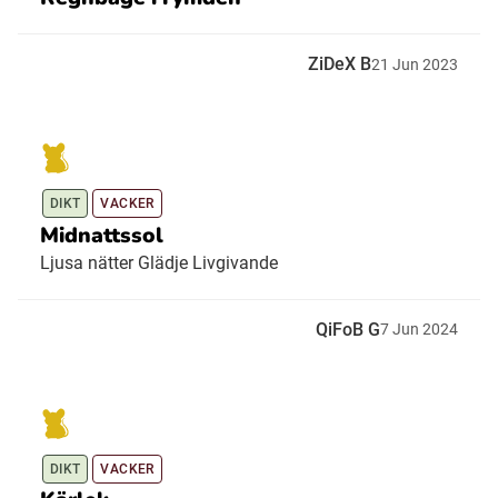
ZiDeX B
21
Jun
2023
DIKT
VACKER
Midnattssol
Ljusa nätter Glädje Livgivande
QiFoB G
7
Jun
2024
DIKT
VACKER