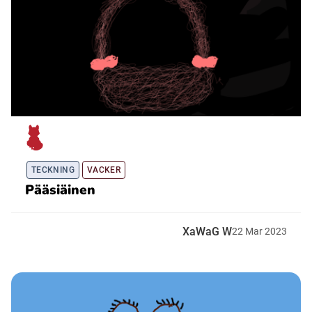
TECKNING
VACKER
Pääsiäinen
XaWaG W
22
Mar
2023