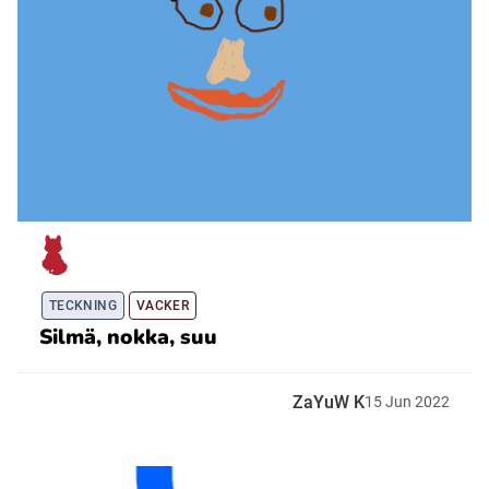
TECKNING
VACKER
Silmä, nokka, suu
ZaYuW K
15
Jun
2022