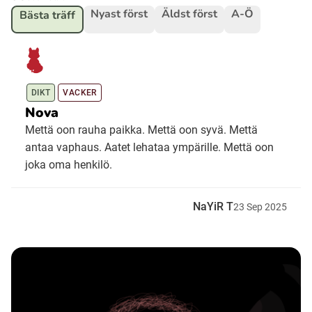
Nyast först
Äldst först
A-Ö
Bästa träff
Ubmejesámiengiälla (Umesamiska)
Kaale (Romska)
DIKT
VACKER
Nova
Arli (Romska)
Mettä oon rauha paikka. Mettä oon syvä. Mettä
antaa vaphaus. Aatet lehataa ympärille. Mettä oon
joka oma henkilö.
Resanderomani (Romska)
NaYiR T
23
Sep
2025
Kelderash (Romska)
Lovari (Romska)