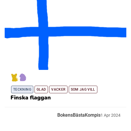
TECKNING
GLAD
VACKER
SOM JAG VILL
Finska flaggan
BokensBästaKompis
1
Apr
2024