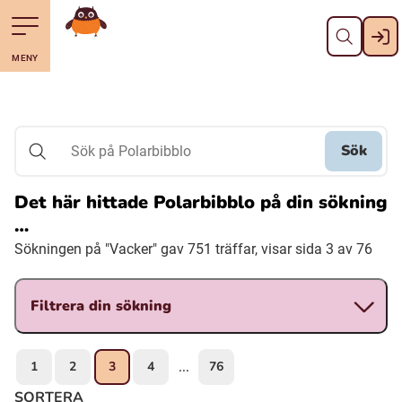
Stäng
Till navigering av sidans innehåll
Hoppa till sidans huvudinnehåll
Gå till startsidan
MENY
Svenska
Suomi (Finska)
Sök
Sök på Polarbibblo
Meänkieli
Det här hittade Polarbibblo på din sökning
…
Julevsámegiella (Lulesamiska)
Sökningen på "Vacker" gav 751 träffar, visar sida 3 av 76
Åarjelsaemiengïele (Sydsamiska)
Filtrera din sökning
Davvisámegiella (Nordsamiska)
1
2
3
4
76
...
Bidumsámegiella (Pitesamiska)
SORTERA