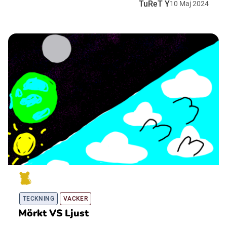
TuReT Y
10
Maj
2024
TECKNING
VACKER
Mörkt VS Ljust