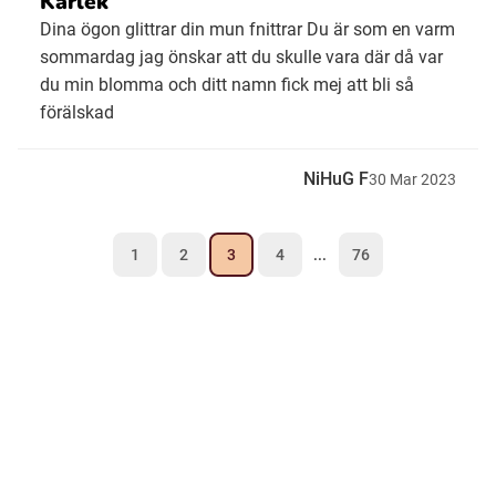
Kärlek
Dina ögon glittrar din mun fnittrar Du är som en varm
sommardag jag önskar att du skulle vara där då var
du min blomma och ditt namn fick mej att bli så
förälskad
NiHuG F
30
Mar
2023
1
2
3
4
...
76