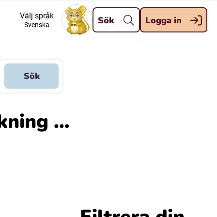
Stäng
Välj språk
Sök
Logga in
Svenska
Meänkieli
Davvisámegiella (Nordsamiska)
Sök
Kaale (Romska)
ökning …
Kelderash (Romska)
Filtrera din