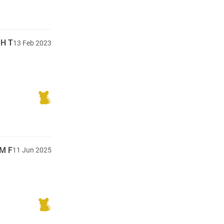
H T
13
Feb
2023
M F
11
Jun
2025