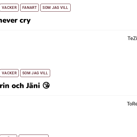
VACKER
FANART
SOM JAG VILL
never cry
TeZ
VACKER
SOM JAG VILL
rin och Jäni 😘
ToR