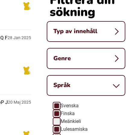
sökning
Typ av innehåll
iQ F
28
Jan
2025
Genre
Språk
eP J
20
Maj
2025
Svenska
Språk
Finska
Meänkieli
Lulesamiska