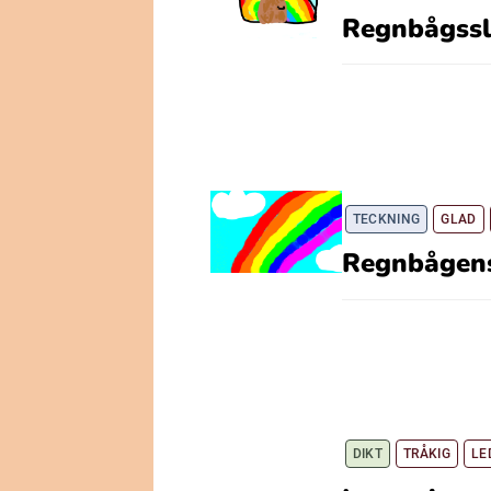
Regnbågssl
TECKNING
GLAD
Regnbågens
DIKT
TRÅKIG
LE