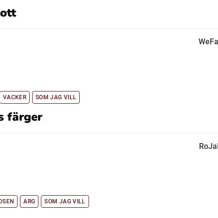
ott
WeFa
VACKER
SOM JAG VILL
 färger
RoJa
DSEN
ARG
SOM JAG VILL