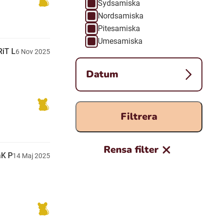
Sydsamiska
Nordsamiska
Pitesamiska
Umesamiska
iT L
6
Nov
2025
Datum
Filtrera
Rensa filter
K P
14
Maj
2025