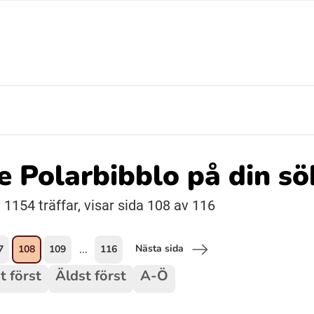
Suomi (Finska)
Åarjelsaemiengïele (Sydsamiska)
Ubmejesámiengiälla (Umesamiska)
de Polarbibblo på din s
Resanderomani (Romska)
 1154 träffar, visar sida 108 av 116
Nästa sida
7
108
109
116
...
t först
Äldst först
A-Ö