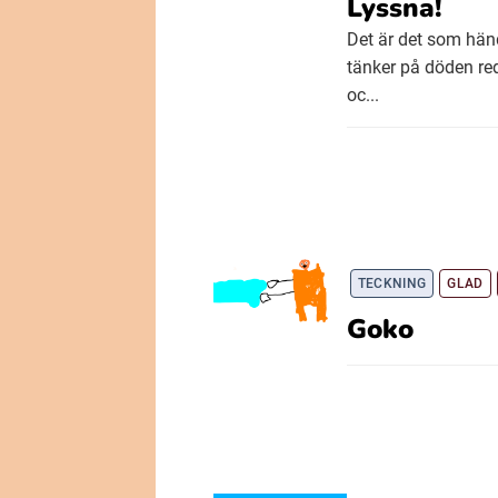
Lyssna!
Det är det som hän
tänker på döden red
oc...
TECKNING
GLAD
Goko