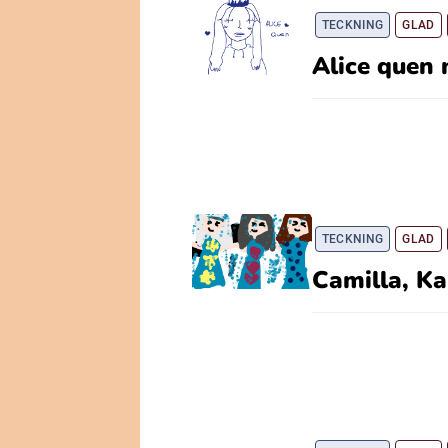
TECKNING
GLAD
Alice quen 
TECKNING
GLAD
Camilla, Ka