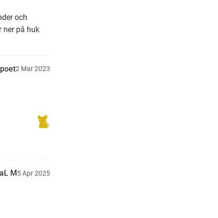
nder och
r ner på huk
npoet
2
Mar
2023
aL M
5
Apr
2025