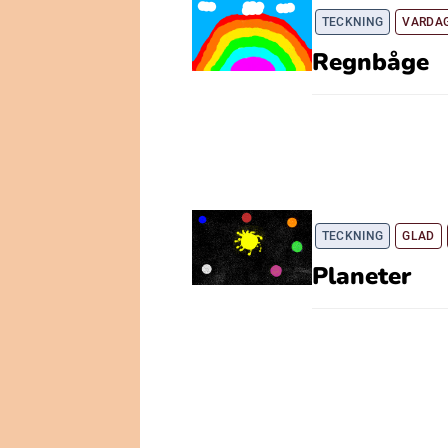
TECKNING
VARDAG
Regnbåge
TECKNING
GLAD
Planeter