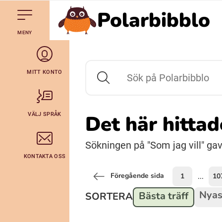
Polarbibblo
Till navigering av sidans innehåll
Hoppa till sidans huvudinnehåll
Gå till startsidan
MENY
Svenska
Julevsámegiella (Lulesamiska)
MITT KONTO
Sök på Polarbibblo
Bidumsámegiella (Pitesamiska)
VÄLJ SPRÅK
Det här hitta
Arli (Romska)
Sökningen på "Som jag vill" gav
KONTAKTA OSS
Lovari (Romska)
Föregående sida
1
10
...
Nyas
Bästa träff
SORTERA