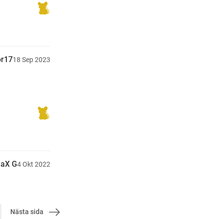
or17
18
Sep
2023
aX G
4
Okt
2022
Nästa sida