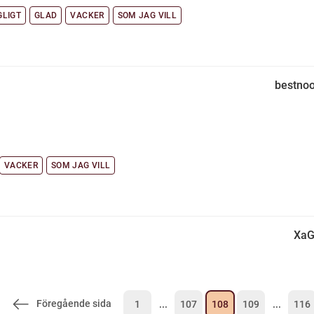
LIGT
GLAD
VACKER
SOM JAG VILL
bestno
VACKER
SOM JAG VILL
XaG
Föregående sida
1
...
107
108
109
...
116