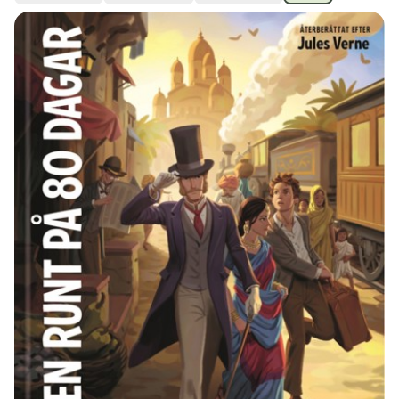
Ubmejesámiengiälla (Umesamiska)
Kaale (Romska)
Arli (Romska)
Resanderomani (Romska)
Kelderash (Romska)
Lovari (Romska)