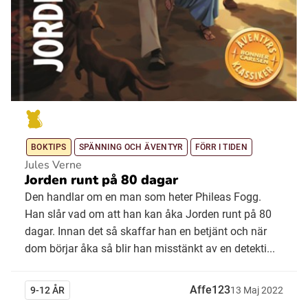
BOKTIPS
SPÄNNING OCH ÄVENTYR
FÖRR I TIDEN
Jules Verne
Jorden runt på 80 dagar
Den handlar om en man som heter Phileas Fogg.
Han slår vad om att han kan åka Jorden runt på 80
dagar. Innan det så skaffar han en betjänt och när
dom börjar åka så blir han misstänkt av en detekti...
Affe123
9-12 ÅR
13
Maj
2022