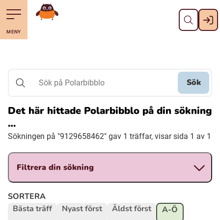
Stäng
Till navigering av sidans innehåll
Hoppa till sidans huvudinnehåll
Gå till startsidan
MENY
Svenska
Suomi (Finska)
Sök
Sök på Polarbibblo
Meänkieli
Det här hittade Polarbibblo på din sökning
…
Julevsámegiella (Lulesamiska)
Sökningen på "9129658462" gav 1 träffar, visar sida 1 av 1
Åarjelsaemiengïele (Sydsamiska)
Filtrera din sökning
Davvisámegiella (Nordsamiska)
SORTERA
Bästa träff
Nyast först
Äldst först
A-Ö
Bidumsámegiella (Pitesamiska)