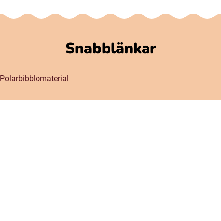
Snabblänkar
Polarbibblomaterial
Användare och regler
GDPR
Tillgänglighet på Polarbibblo
Kontakt
Kontakta oss