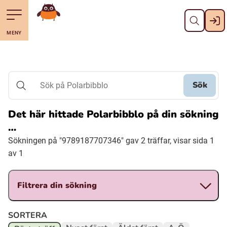
Stäng
Till navigering av sidans innehåll
Hoppa till sidans huvudinnehåll
Gå till startsidan
MENY
Svenska
Suomi (Finska)
Sök
Sök på Polarbibblo
Meänkieli
Det här hittade Polarbibblo på din sökning
…
Julevsámegiella (Lulesamiska)
Sökningen på "9789187707346" gav 2 träffar, visar sida 1
av 1
Åarjelsaemiengïele (Sydsamiska)
Filtrera din sökning
Davvisámegiella (Nordsamiska)
SORTERA
Bidumsámegiella (Pitesamiska)