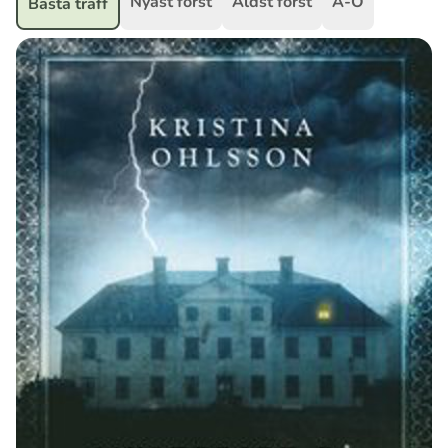
Nyast först
Äldst först
A-Ö
Bästa träff
Ubmejesámiengiälla (Umesamiska)
Kaale (Romska)
Arli (Romska)
Resanderomani (Romska)
Kelderash (Romska)
Lovari (Romska)