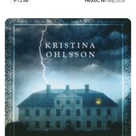
HeXoC N
9-12 ÅR
8
Maj
2026