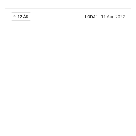
Lona11
9-12 ÅR
11
Aug
2022