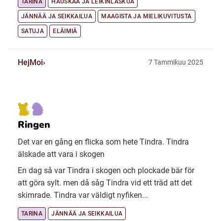
TARINA
HAUSKAA JA LEIKINLASKUA
JÄNNÄÄ JA SEIKKAILUA
MAAGISTA JA MIELIKUVITUSTA
SATUJA
ELÄIMIÄ
HejMoi
7 Tammikuu 2025
Ringen
Det var en gång en flicka som hete Tindra. Tindra
älskade att vara i skogen
En dag så var Tindra i skogen och plockade bär för
att göra sylt. men då såg Tindra vid ett träd att det
skimrade. Tindra var väldigt nyfiken...
TARINA
JÄNNÄÄ JA SEIKKAILUA