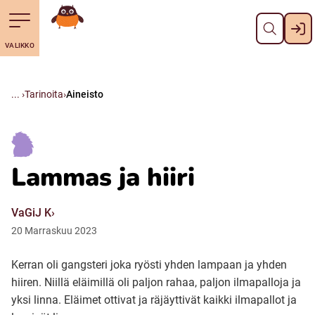
Sulje
Till navigering av sidans innehåll
Till övergripande innehåll för webbplatsen
Mene etusivulle
VALIKKO
Svenska
Suomi (Finska)
Tarinoita
Aineisto
Meänkieli
Lammas ja hiiri
Julevsámegiella (Lulesamiska)
VaGiJ K
Åarjelsaemiengïele (Sydsamiska)
20
Marraskuu
2023
Kerran oli gangsteri joka ryösti yhden lampaan ja yhden
Davvisámegiella (Nordsamiska)
hiiren. Niillä eläimillä oli paljon rahaa, paljon ilmapalloja ja
yksi linna. Eläimet ottivat ja räjäyttivät kaikki ilmapallot ja
Bidumsámegiella (Pitesamiska)