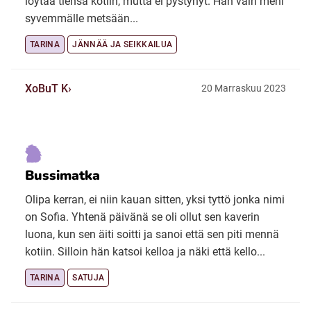
löytää tiensä kotiin, mutta ei pystynyt. Hän vain meni
syvemmälle metsään...
TARINA
JÄNNÄÄ JA SEIKKAILUA
XoBuT K
20 Marraskuu 2023
Bussimatka
Olipa kerran, ei niin kauan sitten, yksi tyttö jonka nimi
on Sofia. Yhtenä päivänä se oli ollut sen kaverin
luona, kun sen äiti soitti ja sanoi että sen piti mennä
kotiin. Silloin hän katsoi kelloa ja näki että kello...
TARINA
SATUJA