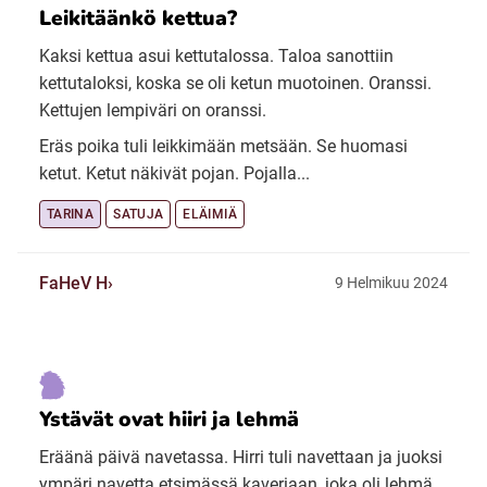
Leikitäänkö kettua?
Kaksi kettua asui kettutalossa. Taloa sanottiin
kettutaloksi, koska se oli ketun muotoinen. Oranssi.
Kettujen lempiväri on oranssi.
Eräs poika tuli leikkimään metsään. Se huomasi
ketut. Ketut näkivät pojan. Pojalla...
TARINA
SATUJA
ELÄIMIÄ
FaHeV H
9 Helmikuu 2024
Ystävät ovat hiiri ja lehmä
Eräänä päivä navetassa. Hirri tuli navettaan ja juoksi
ympäri navetta etsimässä kaveriaan, joka oli lehmä.