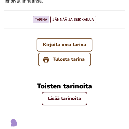
lensivät linnaansa.
Ubmejesámiengiälla (Umesamiska)
TARINA
JÄNNÄÄ JA SEIKKAILUA
Kaale (Romska)
Kirjoita oma tarina
Arli (Romska)
Tulosta tarina
Resanderomani (Romska)
Toisten tarinoita
Kelderash (Romska)
Lisää tarinoita
Lovari (Romska)