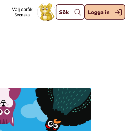
Stäng
Välj språk
Sök
Logga in
Svenska
Meänkieli
Davvisámegiella (Nordsamiska)
Kaale (Romska)
Kelderash (Romska)