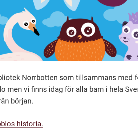
bliotek Norrbotten som tillsammans med fo
o men vi finns idag för alla barn i hela Sver
rån början.
blos historia.