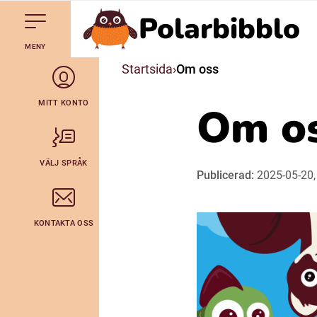
Polarbibblo
Till navigering av sidans innehåll
Hoppa till sidans huvudinnehåll
Gå till startsidan
MENY
Svenska
Startsida
Om oss
Julevsámegiella (Lulesamiska)
MITT KONTO
Om o
Bidumsámegiella (Pitesamiska)
VÄLJ SPRÅK
Publicerad:
2025-05-20,
Arli (Romska)
KONTAKTA OSS
Lovari (Romska)