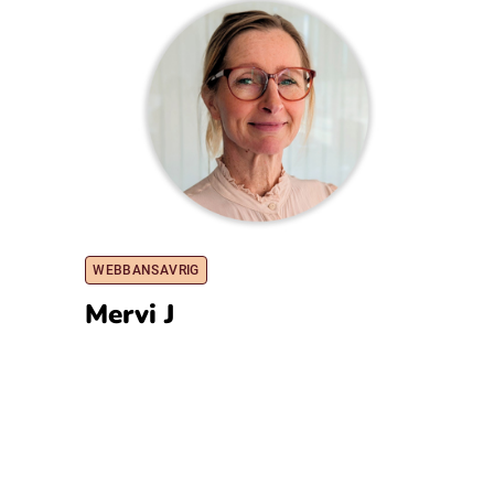
WEBBANSAVRIG
Mervi J