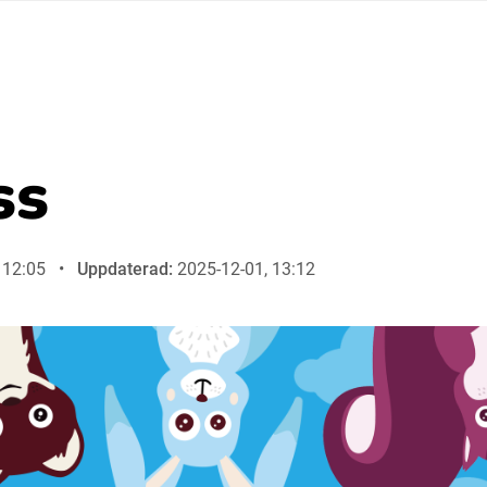
Suomi (Finska)
Åarjelsaemiengïele (Sydsamiska)
ss
Ubmejesámiengiälla (Umesamiska)
 12:05
Uppdaterad:
2025-12-01, 13:12
Resanderomani (Romska)