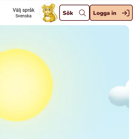
Stäng
Välj språk
Sök
Logga in
Svenska
Meänkieli
lo
Davvisámegiella (Nordsamiska)
Kaale (Romska)
Kelderash (Romska)