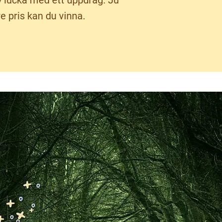
 lucka med ett uppdrag. Ju
re pris kan du vinna.