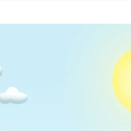
Suomi (Finska)
 till Polarbibb
Åarjelsaemiengïele (Sydsamiska)
Ubmejesámiengiälla (Umesamiska)
Resanderomani (Romska)