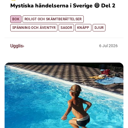
Mystiska händelserna i Sverige 😄 Del 2
BOK
ROLIGT OCH SKÄMTBERÄTTELSER
SPÄNNING OCH ÄVENTYR
SAGOR
KNÄPP
DJUR
Ugglis
6
Jul
2026