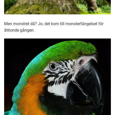
Men monstret då? Jo, det kom till monsterfängelset för
åttionde gången.