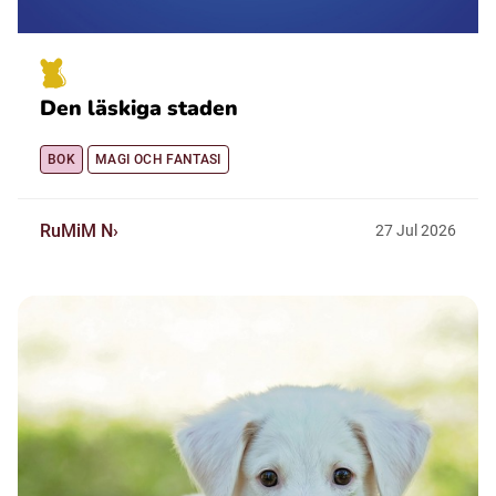
Den läskiga staden
BOK
MAGI OCH FANTASI
RuMiM N
27
Jul
2026