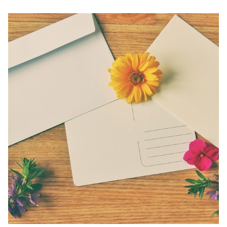
Ubmejesámiengiälla (Umesamiska)
Kaale (Romska)
Arli (Romska)
Resanderomani (Romska)
Kelderash (Romska)
Lovari (Romska)