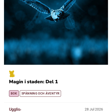
Magin i staden: Del 1
BOK
SPÄNNING OCH ÄVENTYR
Ugglis
28
Jul
2026