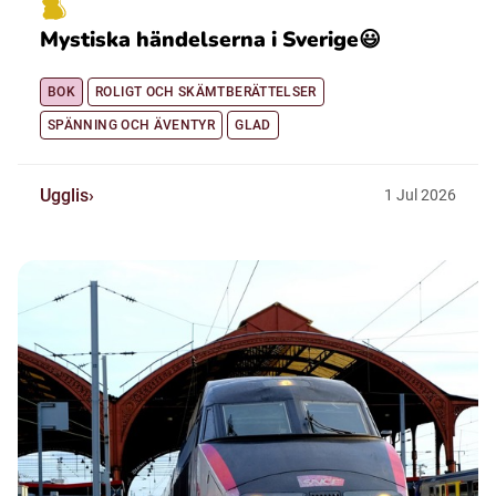
Mystiska händelserna i Sverige😃
BOK
ROLIGT OCH SKÄMTBERÄTTELSER
SPÄNNING OCH ÄVENTYR
GLAD
Ugglis
1
Jul
2026