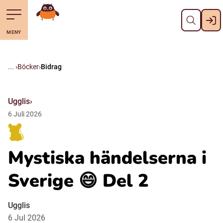
Stäng
Till navigering av sidans innehåll
Hoppa till sidans huvudinnehåll
Gå till startsidan
MENY
Svenska
Suomi (Finska)
Böcker
Bidrag
Meänkieli
Ugglis
6
Juli
2026
Julevsámegiella (Lulesamiska)
Mystiska händelserna i
Åarjelsaemiengïele (Sydsamiska)
Sverige 😄 Del 2
Davvisámegiella (Nordsamiska)
Ugglis
6 Jul 2026
Bidumsámegiella (Pitesamiska)