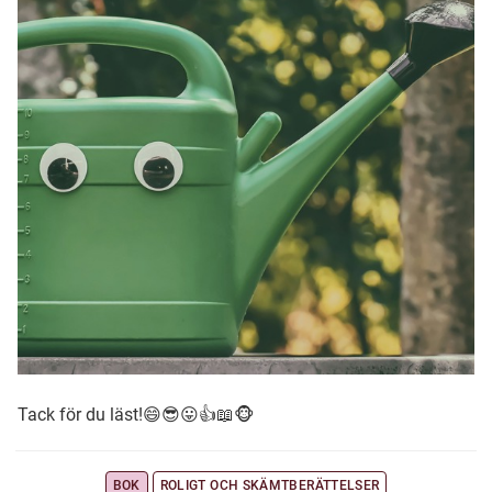
Tack för du läst!😄😎😛👍📖🐵
BOK
ROLIGT OCH SKÄMTBERÄTTELSER