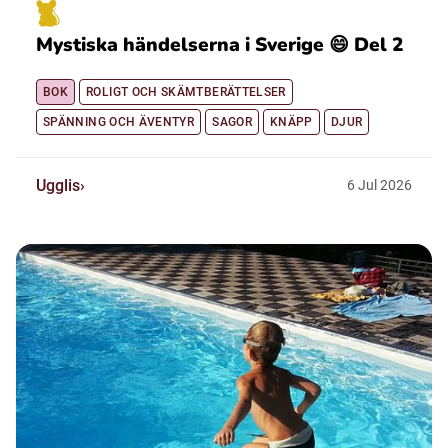
Mystiska händelserna i Sverige 😄 Del 2
BOK
ROLIGT OCH SKÄMTBERÄTTELSER
SPÄNNING OCH ÄVENTYR
SAGOR
KNÄPP
DJUR
Ugglis
6
Jul
2026