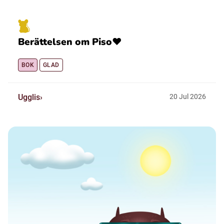
Berättelsen om Piso❤️
BOK
GLAD
Ugglis
20
Jul
2026