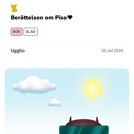
Berättelsen om Piso❤️
BOK
GLAD
Ugglis
20
Jul
2026