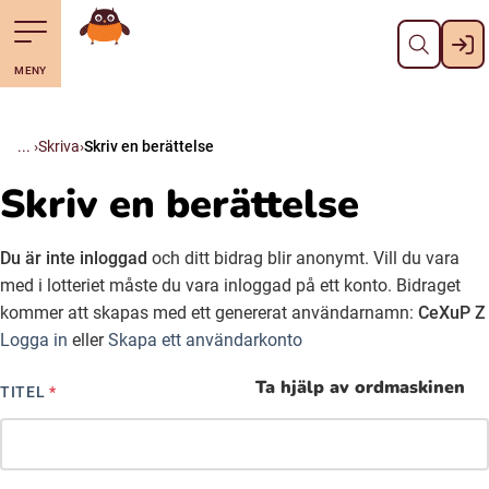
Stäng
Till navigering av sidans innehåll
Hoppa till sidans huvudinnehåll
Gå till startsidan
MENY
Svenska
Suomi (Finska)
Skriva
Skriv en berättelse
Skriv en berättelse
Meänkieli
Du är inte inloggad
och ditt bidrag blir anonymt. Vill du vara
Julevsámegiella (Lulesamiska)
med i lotteriet måste du vara inloggad på ett konto. Bidraget
kommer att skapas med ett genererat användarnamn:
CeXuP Z
Logga in
eller
Skapa ett användarkonto
Åarjelsaemiengïele (Sydsamiska)
Ta hjälp av ordmaskinen
TITEL
*
Davvisámegiella (Nordsamiska)
Bidumsámegiella (Pitesamiska)