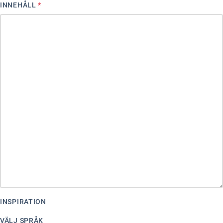
INNEHÅLL
*
Ubmejesámiengiälla (Umesamiska)
Kaale (Romska)
Arli (Romska)
Resanderomani (Romska)
Kelderash (Romska)
Lovari (Romska)
INSPIRATION
VÄLJ SPRÅK