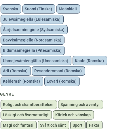
Svenska
Suomi (Finska)
Meänkieli
Julevsámegiella (Lulesamiska)
Åarjelsaemiengïele (Sydsamiska)
Davvisámegiella (Nordsamiska)
Bidumsámegiella (Pitesamiska)
Ubmejesámiengiälla (Umesamiska)
Kaale (Romska)
Arli (Romska)
Resanderomani (Romska)
Kelderash (Romska)
Lovari (Romska)
GENRE
Roligt och skämtberättelser
Spänning och äventyr
Läskigt och övernaturligt
Kärlek och vänskap
Magi och fantasi
Svårt och sånt
Sport
Fakta