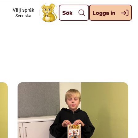
Stäng
Välj språk
Sök
Logga in
Svenska
Meänkieli
Davvisámegiella (Nordsamiska)
Kaale (Romska)
Kelderash (Romska)