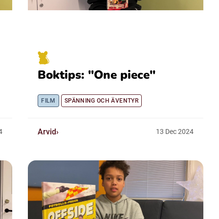
Boktips: "One piece"
FILM
SPÄNNING OCH ÄVENTYR
Arvid
4
13
Dec
2024