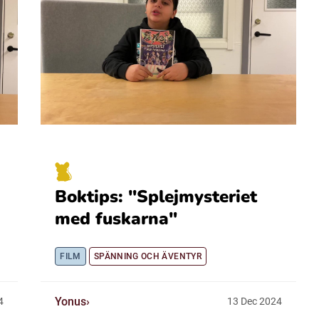
Boktips: "Splejmysteriet
med fuskarna"
FILM
SPÄNNING OCH ÄVENTYR
Yonus
4
13
Dec
2024