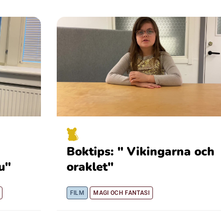
Boktips: " Vikingarna och
u"
oraklet"
FILM
MAGI OCH FANTASI