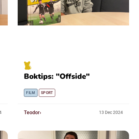
Boktips: "Offside"
FILM
SPORT
Teodor
4
13
Dec
2024