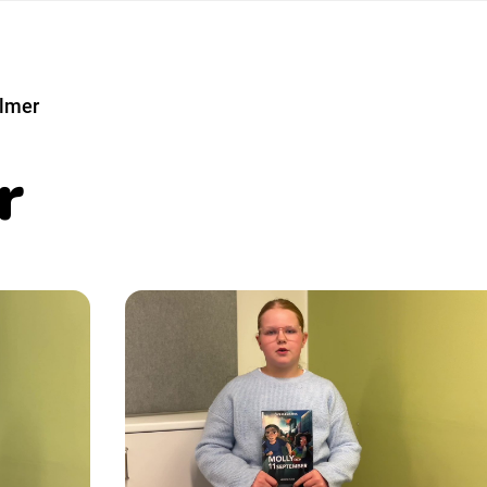
Suomi (Finska)
ilmer
Åarjelsaemiengïele (Sydsamiska)
r
Ubmejesámiengiälla (Umesamiska)
Resanderomani (Romska)