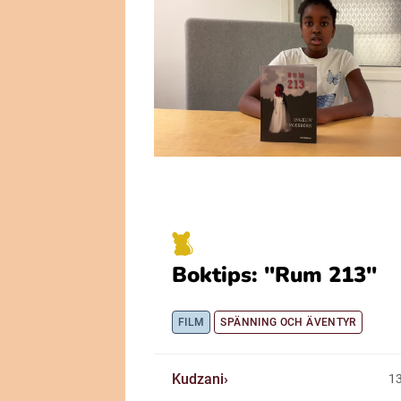
Boktips: "Rum 213"
FILM
SPÄNNING OCH ÄVENTYR
Kudzani
1