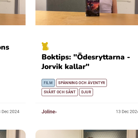
ons
Boktips: "Ödesryttarna -
Jorvik kallar"
FILM
SPÄNNING OCH ÄVENTYR
SVÅRT OCH SÅNT
DJUR
Joline
3
Dec
2024
13
Dec
202