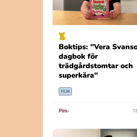
Boktips: "Vera Svans
dagbok för
trädgårdstomtar och
superkära"
FILM
Pim
1