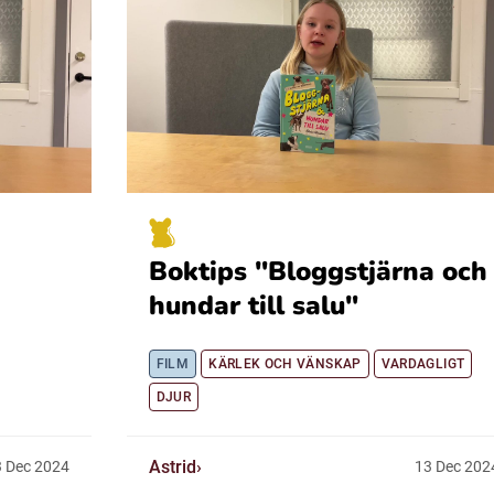
Boktips "Bloggstjärna och
hundar till salu"
FILM
KÄRLEK OCH VÄNSKAP
VARDAGLIGT
DJUR
Astrid
3
Dec
2024
13
Dec
202