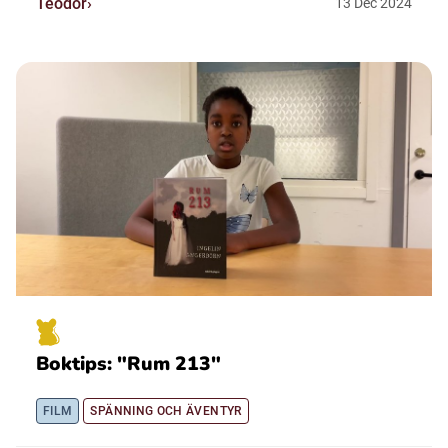
Teodor
13
Dec
2024
Boktips: "Rum 213"
FILM
SPÄNNING OCH ÄVENTYR