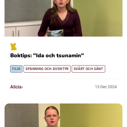
Boktips: "Ida och tsunamin"
FILM
SPÄNNING OCH ÄVENTYR
SVÅRT OCH SÅNT
Alicia
13
Dec
2024