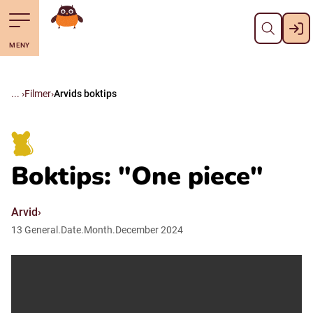
Stäng
Till navigering av sidans innehåll
Hoppa till sidans huvudinnehåll
Gå till startsidan
MENY
Svenska
Suomi (Finska)
Filmer
Arvids boktips
Meänkieli
Boktips: "One piece"
Julevsámegiella (Lulesamiska)
Arvid
Åarjelsaemiengïele (Sydsamiska)
13
General.Date.Month.December
2024
Davvisámegiella (Nordsamiska)
Bidumsámegiella (Pitesamiska)