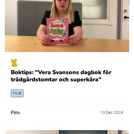
Boktips: "Vera Svansons dagbok för
trädgårdstomtar och superkära"
FILM
Pim
13
Dec
2024