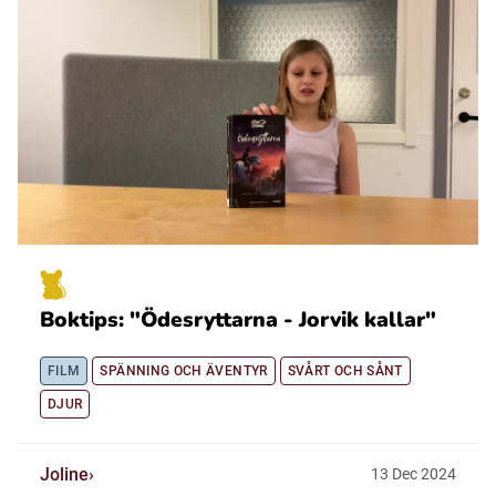
Boktips: "Ödesryttarna - Jorvik kallar"
FILM
SPÄNNING OCH ÄVENTYR
SVÅRT OCH SÅNT
DJUR
Joline
13
Dec
2024