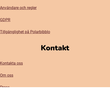
Användare och regler
GDPR
Tillgänglighet på Polarbibblo
Kontakt
Kontakta oss
Om oss
Press
Vårt nyhetsbrev
(öppnas i nytt fönster)