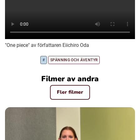
Ubmejesámiengiälla (Umesamiska)
Kaale (Romska)
"One piece" av författaren Eiichiro Oda
Arli (Romska)
#
SPÄNNING OCH ÄVENTYR
Resanderomani (Romska)
Filmer av andra
Fler filmer
Kelderash (Romska)
Lovari (Romska)