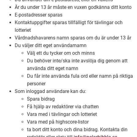
Är du under 13 år måste en vuxen godkänna ditt konto
E-postadresser sparas
Ubmejesámiengiälla (Umesamiska)
Kontaktuppgifter sparas tillfälligt för tävlingar och
lotteriet
Kaale (Romska)
Vårdnadshavarens namn sparas om du är under 13 år
Du väljer ditt eget användarnamn
Välj ett du tycker om och minns
Arli (Romska)
Du behöver inte/ska inte avslöja dig genom att
använda ditt eget namn
Resanderomani (Romska)
Du får inte använda fula ord eller namn på riktiga
personer
Som inloggad användare kan du:
Kelderash (Romska)
Spara bidrag
Få hjälp av redaktörer via chatten
Lovari (Romska)
Vara med i tävlingar och lotteriet
Vara med på highscore-listor
ta bort ditt konto och dina bidrag. Kontakta din