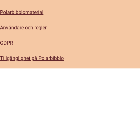
Polarbibblomaterial
Användare och regler
GDPR
Tillgänglighet på Polarbibblo
Kontakt
Kontakta oss
Om oss
Press