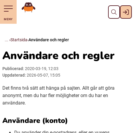
Stäng
Till navigering av sidans innehåll
Hoppa till sidans huvudinnehåll
Gå till startsidan
MENY
Svenska
Suomi (Finska)
Startsida
Användare och regler
Användare och regler
Meänkieli
Publicerad:
2020-03-19, 12:03
Julevsámegiella (Lulesamiska)
Uppdaterad:
2026-05-07, 15:05
Det finns två sätt att hänga på sajten. Allt går att göra
Åarjelsaemiengïele (Sydsamiska)
anonymt, men du har fler möjligheter om du har en
användare.
Davvisámegiella (Nordsamiska)
Användare (konto)
Bidumsámegiella (Pitesamiska)
Du använder din e-postadress, eller en vuxens