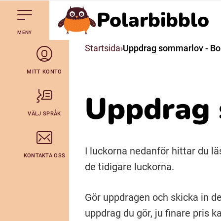
Polarbibblo
Till navigering av sidans innehåll
Hoppa till sidans huvudinnehåll
Gå till startsidan
MENY
Svenska
Startsida
Uppdrag sommarlov - Bo
Julevsámegiella (Lulesamiska)
MITT KONTO
Uppdrag 
Bidumsámegiella (Pitesamiska)
VÄLJ SPRÅK
Arli (Romska)
I luckorna nedanför hittar du 
KONTAKTA OSS
Lovari (Romska)
de tidigare luckorna.
Gör uppdragen och skicka in de
uppdrag du gör, ju finare pris k