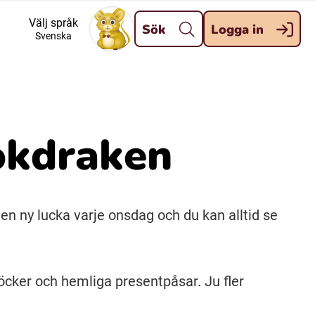
Stäng
Välj språk
Sök
Logga in
Svenska
Meänkieli
Davvisámegiella (Nordsamiska)
okdraken
Kaale (Romska)
Kelderash (Romska)
n ny lucka varje onsdag och du kan alltid se
öcker och hemliga presentpåsar. Ju fler