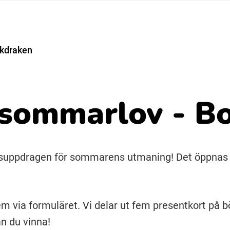
Suomi (Finska)
kdraken
Åarjelsaemiengïele (Sydsamiska)
sommarlov - B
Ubmejesámiengiälla (Umesamiska)
Resanderomani (Romska)
läsuppdragen för sommarens utmaning! Det öppnas e
m via formuläret. Vi delar ut fem presentkort på b
an du vinna!