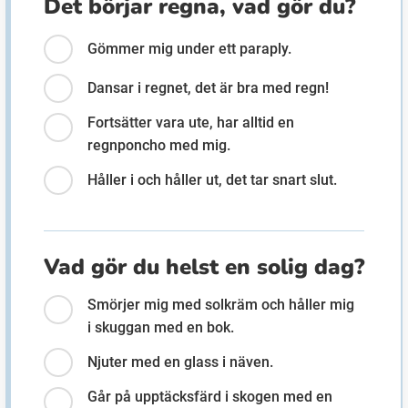
Det börjar regna, vad gör du?
Gömmer mig under ett paraply.
Ubmejesámiengiälla (Umesamiska)
Dansar i regnet, det är bra med regn!
Kaale (Romska)
Fortsätter vara ute, har alltid en
regnponcho med mig.
Arli (Romska)
Håller i och håller ut, det tar snart slut.
Resanderomani (Romska)
Vad gör du helst en solig dag?
Kelderash (Romska)
Smörjer mig med solkräm och håller mig
i skuggan med en bok.
Lovari (Romska)
Njuter med en glass i näven.
Går på upptäcksfärd i skogen med en