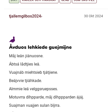
DIKT
KÄRLEK OCH VÄNSKAP
GLAD
SOM JAG VILL
tjallemgilbos2024
30 Okt 2024
Åvduos Iehkiede guejmijne
Måj leän jiänuosne.
Ábtsá lådtjies leä.
Vuajnáb miehtsieb tjátjiene.
Beäjvvie tjiähkade.
Almmie leä velggsruepsses.
Motuvrra dïhpparde, måj dïhppparden ájáj.
Suajman vuajjen sulan bïjrra.