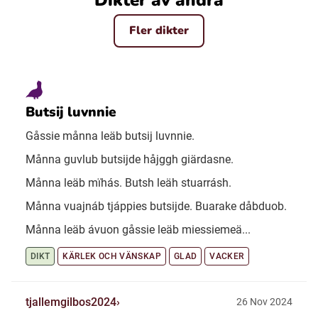
Dikter av andra
Fler dikter
Butsij luvnnie
Gåssie månna leäb butsij luvnnie.
Månna guvlub butsijde håjggh giärdasne.
Månna leäb mïhás. Butsh leäh stuarrásh.
Månna vuajnáb tjáppies butsijde. Buarake dåbduob.
Månna leäb ávuon gåssie leäb miessiemeä...
DIKT
KÄRLEK OCH VÄNSKAP
GLAD
VACKER
tjallemgilbos2024
26 Nov 2024