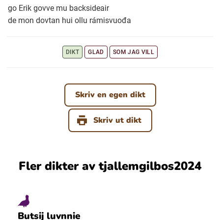
go Erik govve mu backsideair
de mon dovtan hui ollu rámisvuođa
DIKT
GLAD
SOM JAG VILL
Skriv en egen dikt
Skriv ut dikt
Fler dikter av tjallemgilbos2024
Butsij luvnnie