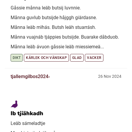
Gåssie månna leäb butsij luvnnie.
Månna guvlub butsijde håjggh giärdasne.
Månna leäb mïhás. Butsh leäh stuarrásh.
Månna vuajnáb tjáppies butsijde. Buarake dåbduob.
Månna leäb ávuon gåssie leäb miessiemeä...
DIKT
KÄRLEK OCH VÄNSKAP
GLAD
VACKER
tjallemgilbos2024
26 Nov 2024
Ib tjiähkadh
Leäb sámeladtje