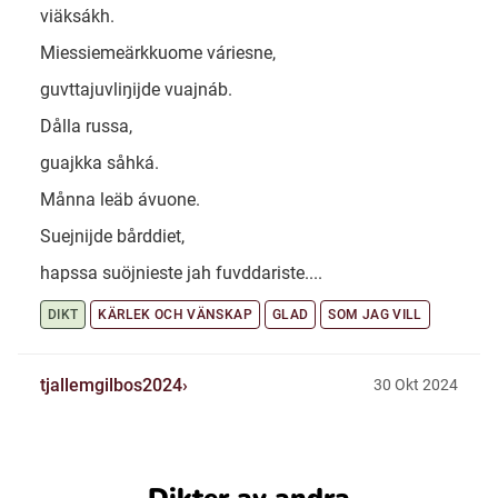
viäksákh.
Miessiemeärkkuome váriesne,
guvttajuvliŋijde vuajnáb.
Dålla russa,
guajkka såhká.
Månna leäb ávuone.
Suejnijde bårddiet,
hapssa suöjnieste jah fuvddariste....
DIKT
KÄRLEK OCH VÄNSKAP
GLAD
SOM JAG VILL
tjallemgilbos2024
30 Okt 2024