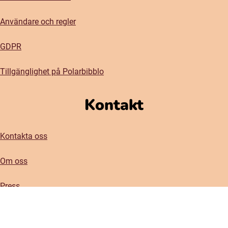
Användare och regler
GDPR
Tillgänglighet på Polarbibblo
Kontakt
Kontakta oss
Om oss
Press
Vårt nyhetsbrev
(öppnas i nytt fönster)