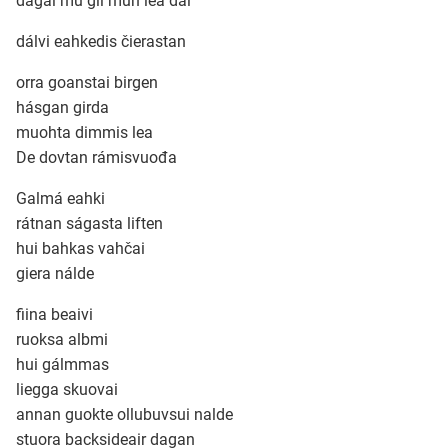
dagai mu gii mun lea dál
dálvi eahkedis čierastan
Ubmejesámiengiälla (Umesamiska)
orra goanstai birgen
hásgan girda
Kaale (Romska)
muohta dimmis lea
De dovtan rámisvuođa
Arli (Romska)
Galmá eahki
rátnan ságasta liften
Resanderomani (Romska)
hui bahkas vahčai
giera nálde
Kelderash (Romska)
fiina beaivi
ruoksa albmi
Lovari (Romska)
hui gálmmas
liegga skuovai
annan guokte ollubuvsui nalde
stuora backsideair dagan