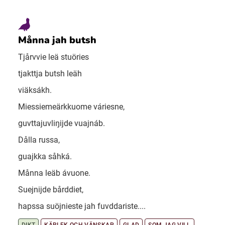
Månna jah butsh
Tjårvvie leä stuöries
tjakttja butsh leäh
viäksákh.
Miessiemeärkkuome váriesne,
guvttajuvliŋijde vuajnáb.
Dålla russa,
guajkka såhká.
Månna leäb ávuone.
Suejnijde bårddiet,
hapssa suöjnieste jah fuvddariste....