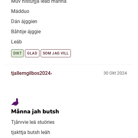
Muv histurjja leäb månna
Mádduo
Dán ájggien
Båhtije ájggie
Leäb
DIKT
GLAD
SOM JAG VILL
tjallemgilbos2024
30 Okt 2024
Månna jah butsh
Tjårvvie leä stuöries
tjakttja butsh leäh