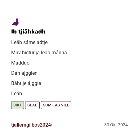
Ib tjiähkadh
Leäb sámeladtje
Muv histurjja leäb månna
Mádduo
Dán ájggien
Båhtije ájggie
Leäb
DIKT
GLAD
SOM JAG VILL
tjallemgilbos2024
30 Okt 2024