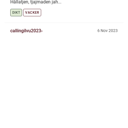
Hållatjen, tjajmaden jah...
DIKT
VACKER
callingilvu2023
6 Nov 2023