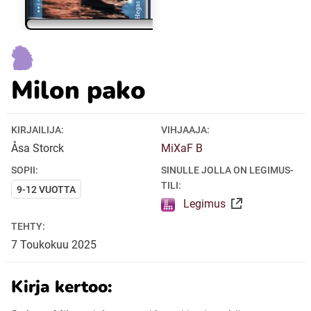
Ubmejesámiengiälla (Umesamiska)
Milon pako
Kaale (Romska)
Arli (Romska)
KIRJAILIJA:
VIHJAAJA:
Åsa Storck
MiXaF B
Resanderomani (Romska)
SOPII:
SINULLE JOLLA ON LEGIMUS-
TILI:
9-12 VUOTTA
Legimus
Kelderash (Romska)
TEHTY:
7
Toukokuu
2025
Lovari (Romska)
Kirja kertoo: