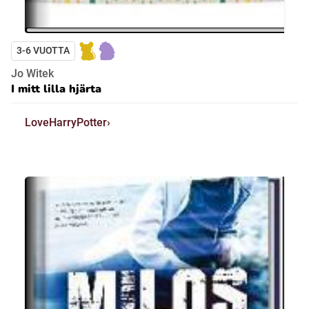
3-6 VUOTTA
Jo Witek
I mitt lilla hjärta
LoveHarryPotter