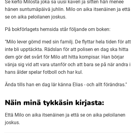
Se kerto Milosta joka sa uusi kaveri ja sitten hän menee
hänen suntumäpäivä juhlin. Milo on aika itsenäinen ja että
se on aika peloilanen joskus.
På bokförlagets hemsida står följande om boken:
"Milo lever gömd med sin familj. De flyttar hela tiden för att
inte bli upptäckta. Rädslan för att polisen en dag ska hitta
dem gör det svårt för Milo att hitta kompisar. Han börjar
vänja sig vid att vara utanför och att bara se på när andra i
hans ålder spelar fotboll och har kul.
Ända tills han en dag lär känna Elias - och allt förändras."
Näin minä tykkäsin kirjasta:
Että Milo on aika itsenäinen ja että se on aika peloilanen
joskus.