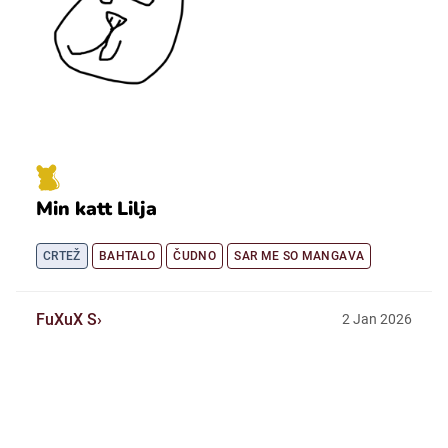
Min katt Lilja
CRTEŽ
BAHTALO
ČUDNO
SAR ME SO MANGAVA
FuXuX S
2
Jan
2026