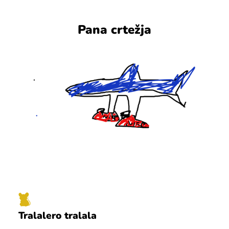
Pana crtežja
Tralalero tralala