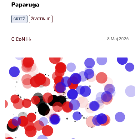
Paparuga
CRTEŽ
ŽIVOTINJE
CiCoN H
8
Maj
2026