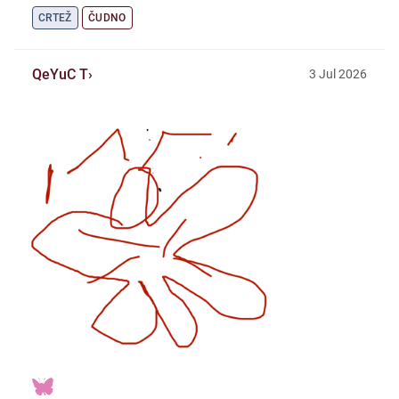
CRTEŽ
ČUDNO
QeYuC T
3
Jul
2026