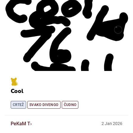
Cool
CRTEŽ
SVAKO DIVENGO
ČUDNO
PeKaM T
2
Jan
2026