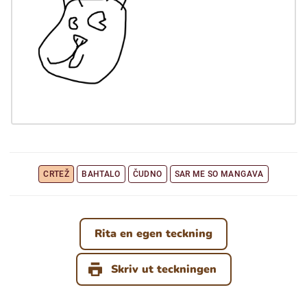
Ubmejesámiengiälla (Umesamiska)
Kaale (Romska)
Arli (Romska)
Resanderomani (Romska)
CRTEŽ
BAHTALO
ČUDNO
SAR ME SO MANGAVA
Kelderash (Romska)
Rita en egen teckning
Lovari (Romska)
Skriv ut teckningen