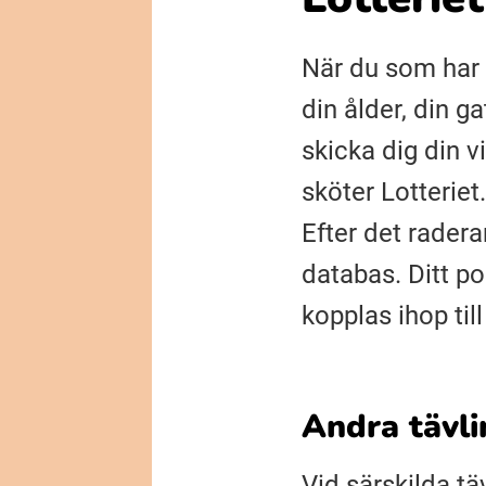
När du som har e
din ålder, din g
skicka dig din 
sköter Lotteriet.
Efter det radera
databas. Ditt p
kopplas ihop til
Andra tävli
Vid särskilda tä