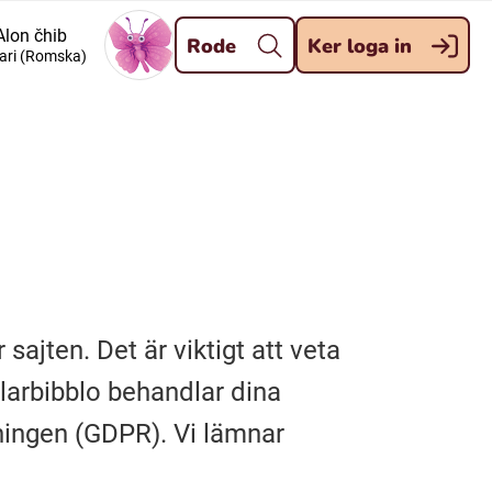
Stäng
Alon čhib
Rode
Ker loga in
ari (Romska)
Meänkieli
Davvisámegiella (Nordsamiska)
Kaale (Romska)
Kelderash (Romska)
ajten. Det är viktigt att veta
larbibblo behandlar dina
ningen (GDPR). Vi lämnar