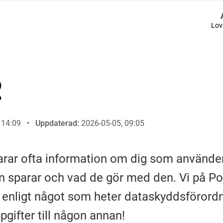
Lov
Suomi (Finska)
Åarjelsaemiengïele (Sydsamiska)
R
Ubmejesámiengiälla (Umesamiska)
 14:09
Uppdaterad:
2026-05-05, 09:05
Resanderomani (Romska)
rar ofta information om dig som använder s
 sparar och vad de gör med den. Vi på Po
 enligt något som heter dataskyddsförord
ppgifter till någon annan!