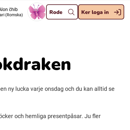
Stäng
Alon čhib
Rode
Ker loga in
ari (Romska)
Meänkieli
Davvisámegiella (Nordsamiska)
okdraken
Kaale (Romska)
Kelderash (Romska)
n ny lucka varje onsdag och du kan alltid se
öcker och hemliga presentpåsar. Ju fler