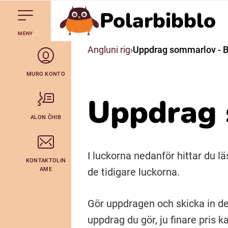
Polarbibblo
Till navigering av sidans innehåll
Till övergripande innehåll för webbplatsen
Gå till startsidan
MENY
Svenska
Angluni rig
Uppdrag sommarlov - 
Julevsámegiella (Lulesamiska)
MURO KONTO
Uppdrag 
Bidumsámegiella (Pitesamiska)
ALON ČHIB
Arli (Romska)
I luckorna nedanför hittar du 
KONTAKTOLIN
Lovari (Romska)
AME
de tidigare luckorna.
Gör uppdragen och skicka in de
uppdrag du gör, ju finare pris k