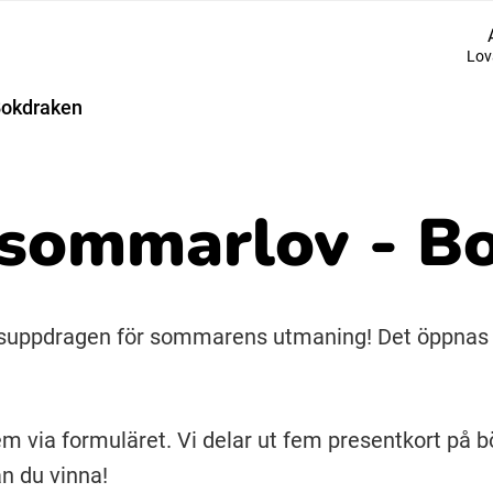
Lov
Suomi (Finska)
Bokdraken
Åarjelsaemiengïele (Sydsamiska)
sommarlov - B
Ubmejesámiengiälla (Umesamiska)
Resanderomani (Romska)
läsuppdragen för sommarens utmaning! Det öppnas e
m via formuläret. Vi delar ut fem presentkort på b
an du vinna!