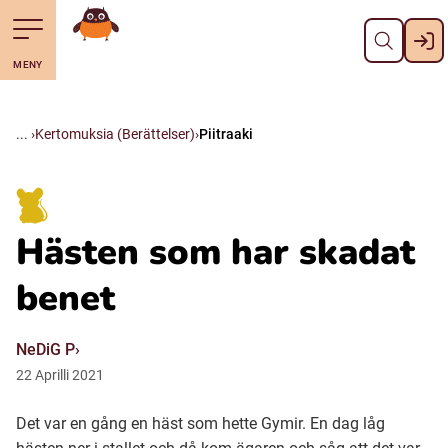
Pane kiini
Till navigering av sidans innehåll
Till övergripande innehåll för webbplatsen
Mene starttisivule
MENY
Svenska
Suomi (Finska)
Kertomuksia (Berättelser)
Piitraaki
Meänkieli
Hästen som har skadat
Julevsámegiella (Lulesamiska)
benet
Åarjelsaemiengïele (Sydsamiska)
NeDiG P
22
Aprilli
2021
Davvisámegiella (Nordsamiska)
Det var en gång en häst som hette Gymir. En dag låg
Bidumsámegiella (Pitesamiska)