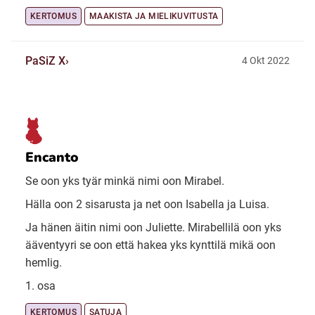
KERTOMUS
MAAKISTA JA MIELIKUVITUSTA
PaSiZ X
4 Okt 2022
Encanto
Se oon yks tyär minkä nimi oon Mirabel.
Hälla oon 2 sisarusta ja net oon Isabella ja Luisa.
Ja hänen äitin nimi oon Juliette. Mirabellilä oon yks
ääventyyri se oon että hakea yks kynttilä mikä oon
hemlig.
1. osa
KERTOMUS
SATUJA