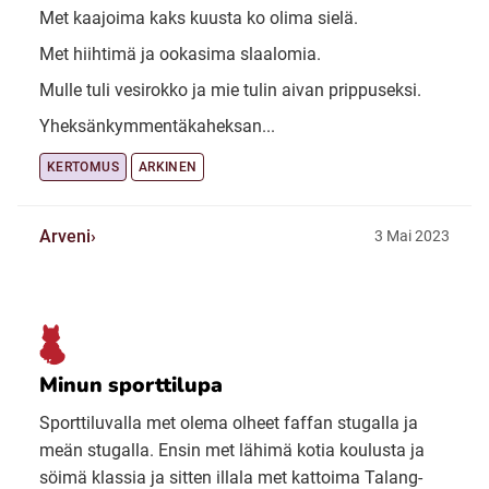
Met kaajoima kaks kuusta ko olima sielä.
Met hiihtimä ja ookasima slaalomia.
Mulle tuli vesirokko ja mie tulin aivan prippuseksi.
Yheksänkymmentäkaheksan...
KERTOMUS
ARKINEN
Arveni
3 Mai 2023
Minun sporttilupa
Sporttiluvalla met olema olheet faffan stugalla ja
meän stugalla. Ensin met lähimä kotia koulusta ja
söimä klassia ja sitten illala met kattoima Talang-