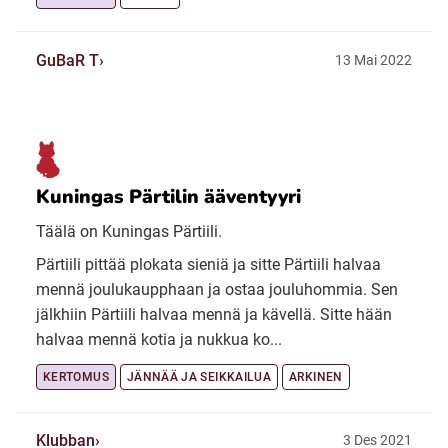
GuBaR T
13 Mai 2022
Kuningas Pärtilin ääventyyri
Täälä on Kuningas Pärtiili.
Pärtiili pittää plokata sieniä ja sitte Pärtiili halvaa
mennä joulukaupphaan ja ostaa jouluhommia. Sen
jälkhiin Pärtiili halvaa mennä ja kävellä. Sitte hään
halvaa mennä kotia ja nukkua ko...
KERTOMUS
JÄNNÄÄ JA SEIKKAILUA
ARKINEN
Klubban
3 Des 2021