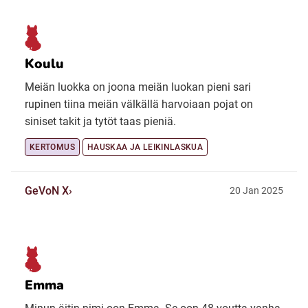
Koulu
Meiän luokka on joona meiän luokan pieni sari
rupinen tiina meiän välkällä harvoiaan pojat on
siniset takit ja tytöt taas pieniä.
KERTOMUS
HAUSKAA JA LEIKINLASKUA
GeVoN X
20 Jan 2025
Emma