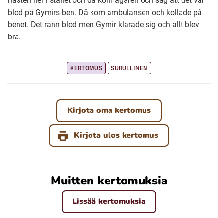
hästen ner i stallet och då kom ägaren och såg att det var
blod på Gymirs ben. Då kom ambulansen och kollade på
benet. Det rann blod men Gymir klarade sig och allt blev
Ubmejesámiengiälla (Umesamiska)
bra.
Kaale (Romska)
KERTOMUS
SURULLINEN
Arli (Romska)
Kirjota oma kertomus
Resanderomani (Romska)
Kirjota ulos kertomus
Kelderash (Romska)
Lovari (Romska)
Muitten kertomuksia
Lissää kertomuksia