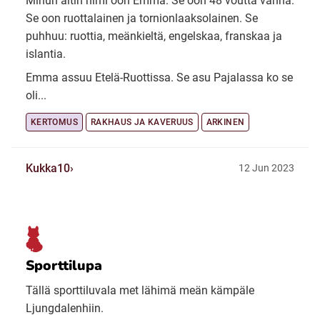
Minun äitin nimi oon Emma. Se oon 48 voutta vanha.
Se oon ruottalainen ja tornionlaaksolainen. Se
puhhuu: ruottia, meänkieltä, engelskaa, franskaa ja
islantia.
Emma assuu Etelä-Ruottissa. Se asu Pajalassa ko se
oli...
KERTOMUS
RAKHAUS JA KAVERUUS
ARKINEN
Kukka10
12 Jun 2023
Sporttilupa
Tällä sporttiluvala met lähimä meän kämpäle
Ljungdalenhiin.