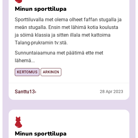
Minun sporttilupa
Sporttiluvalla met olema olheet faffan stugalla ja
meän stugalla. Ensin met lähimä kotia koulusta
ja söimä klassia ja sitten illala met kattoima
Talang-prukramin tv:stä.
Sunnuntaiaamuna met päätimä ette met
lähemä...
KERTOMUS
ARKINEN
Santtu13
28 Apr 2023
Minun sporttilupa