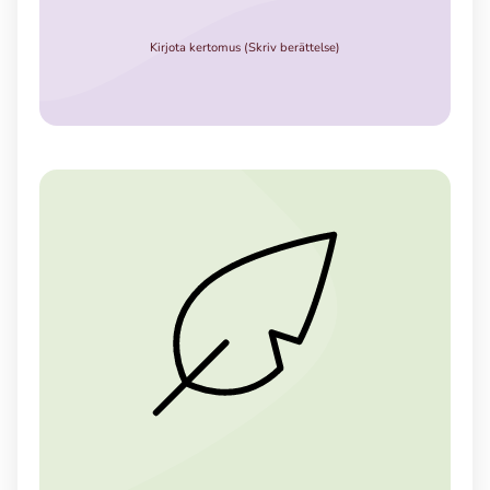
Kirjota kertomus (Skriv berättelse)
Ubmejesámiengiälla (Umesamiska)
Kaale (Romska)
Arli (Romska)
Resanderomani (Romska)
Kelderash (Romska)
Lovari (Romska)