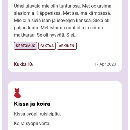
Urheiluluvala mie olin tunturissa. Met ookasima
slaalomia Kläppenissä. Met asuima kämpässä.
Mie olin sielä isän ja isoveljen kanssa. Sielä oli
paljon lunta. Met istuima nuotiolla ja söimä
makkaraa. Se oli hyvvää. Siel...
KERTOMUS
FAKTAA
ARKINEN
Kukka10
17 Apr 2023
Kissa ja koira
Kissa syöpii ruisleipää.
Koira syöpii voita.