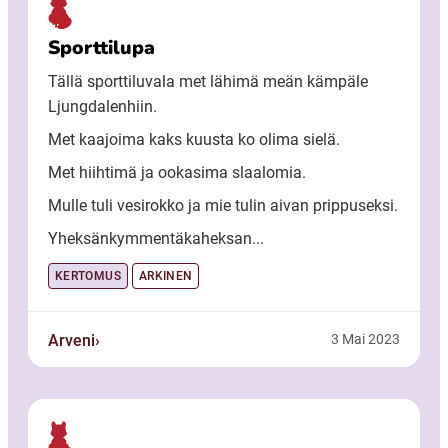
Sporttilupa
Tällä sporttiluvala met lähimä meän kämpäle
Ljungdalenhiin.
Met kaajoima kaks kuusta ko olima sielä.
Met hiihtimä ja ookasima slaalomia.
Mulle tuli vesirokko ja mie tulin aivan prippuseksi.
Yheksänkymmentäkaheksan...
KERTOMUS
ARKINEN
Arveni
3 Mai 2023