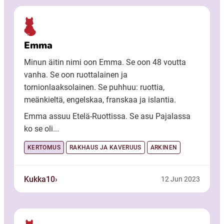
Emma
Minun äitin nimi oon Emma. Se oon 48 voutta
vanha. Se oon ruottalainen ja
tornionlaaksolainen. Se puhhuu: ruottia,
meänkieltä, engelskaa, franskaa ja islantia.
Emma assuu Etelä-Ruottissa. Se asu Pajalassa
ko se oli...
KERTOMUS
RAKHAUS JA KAVERUUS
ARKINEN
Kukka10
12 Jun 2023