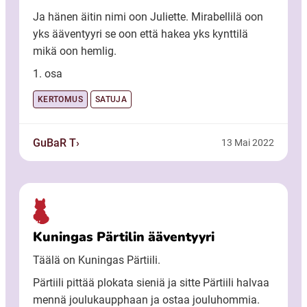
Ja hänen äitin nimi oon Juliette. Mirabellilä oon
yks ääventyyri se oon että hakea yks kynttilä
mikä oon hemlig.
1. osa
KERTOMUS
SATUJA
GuBaR T
13 Mai 2022
Kuningas Pärtilin ääventyyri
Täälä on Kuningas Pärtiili.
Pärtiili pittää plokata sieniä ja sitte Pärtiili halvaa
mennä joulukaupphaan ja ostaa jouluhommia.